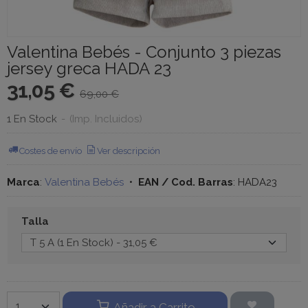
Valentina Bebés - Conjunto 3 piezas
jersey greca HADA 23
31,05 €
69,00 €
1 En Stock
-
(Imp. Incluidos)
Costes de envío
Ver descripción
Marca
:
Valentina Bebés
•
EAN / Cod. Barras
:
HADA23
Talla
Añadir a Carrito