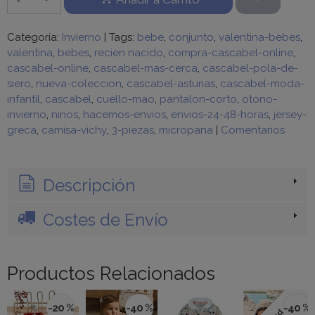
Categoría:
Invierno
|
Tags:
bebe
conjunto
valentina-bebes
valentina
bebes
recien nacido
compra-cascabel-online
cascabel-online
cascabel-mas-cerca
cascabel-pola-de-
siero
nueva-coleccion
cascabel-asturias
cascabel-moda-
infantil
cascabel
cuello-mao
pantalon-corto
otono-
invierno
ninos
hacemos-envios
envios-24-48-horas
jersey-
greca
camisa-vichy
3-piezas
micropana
|
Comentarios
Descripción
Costes de Envío
Productos Relacionados
-20 %
-40 %
-40 %