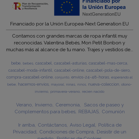
Financiado por la Unión Europea-Next Generation EU
Contamos con grandes marcas de ropa infantil muy
reconocidas. Valentina Bebés, Mon Petit Bonbon y
muchas más al alcance de tu mano. Trajes y vestidos de...
bebe
cascabel
cascabel-asturias
cascabel-mas-cerca
bebes
cascabel-moda-infantil
cascabel-online
cascabel-pola-de-siero
compra-cascabel-online
envios-24-48-horas
esperando al
conjunto
hacemos-envios
nueva-coleccion
bebe
ninas
otono-
mayoral
ninos
invierno
primavera-verano
recien nacido
Verano
Invierno
Ceremonia
Sacos de paseo y
Complementos para bebes
REBAJAS
Comunión
Ir arriba
Contáctanos
Aviso Legal
Política de
Privacidad
Condiciones de Compra
Desistir de un
pedido
Políticas de Cookies