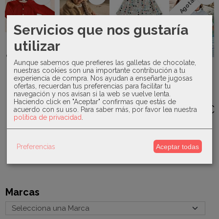
Agotado
Servicios que nos gustaría
Valentina
Mayoral -
Yatsi - Bata
utilizar
Bebes -
Abrigo de
coralina
chaqueta de
pelo recién...
Dots
punto...
24200577
Aunque sabemos que prefieres las galletas de chocolate,
Juliana-
22,20 €
nuestras cookies son una importante contribución a tu
Conjunto
20,00 €
21,00 €
experiencia de compra. Nos ayudan a enseñarte jugosas
niña
37,00 €
ofertas, recuerdan tus preferencias para facilitar tu
cuadros-
25,00 €
navegación y nos avisan si la web se vuelve lenta.
25183
Haciendo click en "Aceptar" confirmas que estás de
36,60 €
acuerdo con su uso.
Para saber más, por favor lea nuestra
política de privacidad
.
61,00 €
Preferencias
Aceptar todas
Marcas