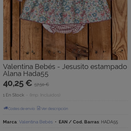
Valentina Bebés - Jesusito estampado
Alana Hada55
40,25 €
57,50 €
1 En Stock
-
(Imp. Incluidos)
Costes de envío
Ver descripción
Marca
:
Valentina Bebés
•
EAN / Cod. Barras
:
HADA55