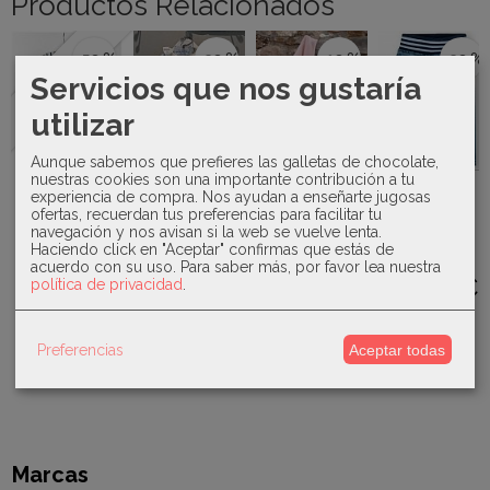
Productos Relacionados
-50 %
-30 %
-10 %
-30 %
Agotado
Servicios que nos gustaría
utilizar
Valentina
Micolino -
Aunque sabemos que prefieres las galletas de chocolate,
Bebés -
Conjunto 2
nuestras cookies son una importante contribución a tu
Canada
Parka
piezas
experiencia de compra. Nos ayudan a enseñarte jugosas
House -
Juliana -
blanca...
Familia...
ofertas, recuerdan tus preferencias para facilitar tu
Pantalón
Conjunto
navegación y nos avisan si la web se vuelve lenta.
28,75 €
33,78 €
Baseball
punto bebé
Haciendo click en "Aceptar" confirmas que estás de
Boy...
braga...
acuerdo con su uso.
Para saber más, por favor lea nuestra
57,50 €
48,25 €
14,70 €
32,40 €
política de privacidad
.
21,00 €
36,00 €
Preferencias
Aceptar todas
Marcas