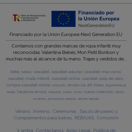
Financiado por la Unión Europea-Next Generation EU
Contamos con grandes marcas de ropa infantil muy
reconocidas. Valentina Bebés, Mon Petit Bonbon y
muchas más al alcance de tu mano. Trajes y vestidos de...
bebe
cascabel
cascabel-asturias
cascabel-mas-cerca
bebes
cascabel-moda-infantil
cascabel-online
cascabel-pola-de-siero
compra-cascabel-online
envios-24-48-horas
esperando al
conjunto
hacemos-envios
nueva-coleccion
bebe
ninas
otono-
mayoral
ninos
invierno
primavera-verano
recien nacido
Verano
Invierno
Ceremonia
Sacos de paseo y
Complementos para bebes
REBAJAS
Comunión
Ir arriba
Contáctanos
Aviso Legal
Política de