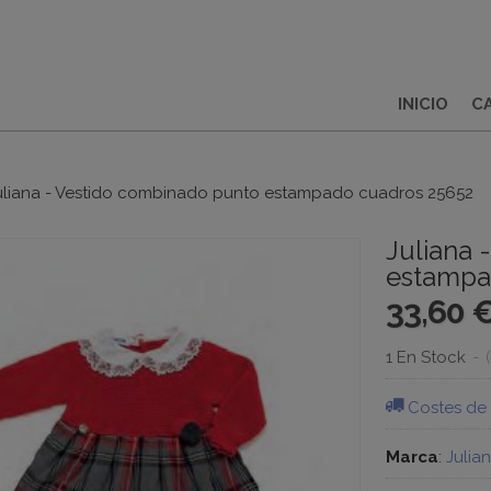
INICIO
C
uliana - Vestido combinado punto estampado cuadros 25652
Juliana 
estampa
33,60 
1 En Stock
-
Costes de
Marca
:
Julia