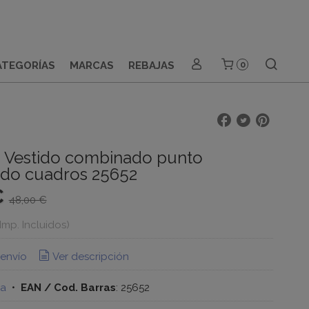
ATEGORÍAS
MARCAS
REBAJAS
0
- Vestido combinado punto
do cuadros 25652
€
48,00 €
(Imp. Incluidos)
 envío
Ver descripción
na
•
EAN / Cod. Barras
:
25652