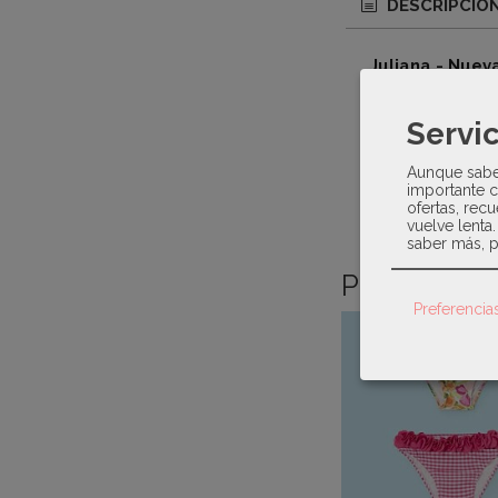
DESCRIPCIÓ
Juliana - Nuev
Vestido para ni
Servic
Detalle de dos 
terminando en u
Aunque sabem
importante c
ofertas, recu
vuelve lenta
saber más, p
Productos 
Preferencia