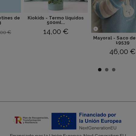
etines de
Kiokids - Termo líquidos
3
500ml...
14,00 €
,00 €
Mayoral - Saco de
19539
46,00 €