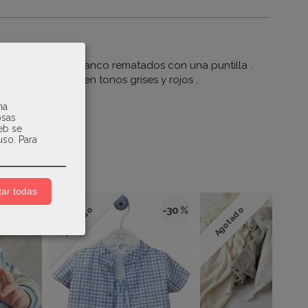
 bebé en color blanco rematados con una puntilla .
ado de cuadros en tonos grises y rojos ,
na
osas
web se
uso.
Para
ar todas
-30 %
Agotado
Agotado