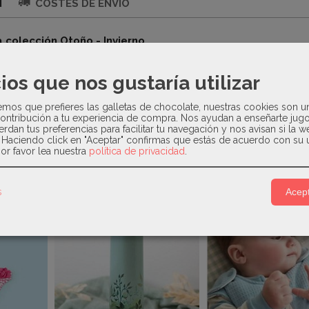
N
COSTES DE ENVÍO
a colección Otoño - Invierno
ña de manga larga con cuerpo de punto en color rojo . Cuellos
ios que nos gustaría utilizar
pompones en un lateral en la zona del pecho . Falda en estamp
n volante en color blanco con una tira de terciopelo .
os que prefieres las galletas de chocolate, nuestras cookies son u
ontribución a tu experiencia de compra. Nos ayudan a enseñarte jug
erdan tus preferencias para facilitar tu navegación y nos avisan si la 
. Haciendo click en "Aceptar" confirmas que estás de acuerdo con su 
or favor lea nuestra
política de privacidad
.
Relacionados
s
Acept
-40 %