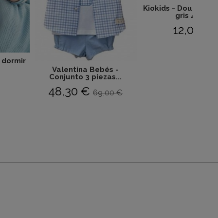
Kiokids - Doudou e
gris 4286
12,00 €
 dormir
Valentina Bebés -
Conjunto 3 piezas...
48,30 €
69,00 €