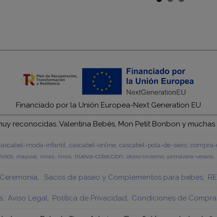
Financiado por la Unión Europea-Next Generation EU
y reconocidas. Valentina Bebés, Mon Petit Bonbon y muchas má
cascabel-moda-infantil
cascabel-online
cascabel-pola-de-siero
compra-c
vios
nueva-coleccion
ninas
otono-invierno
primavera-verano
mayoral
ninos
Ceremonia
Sacos de paseo y Complementos para bebes
RE
s
Aviso Legal
Política de Privacidad
Condiciones de Compra