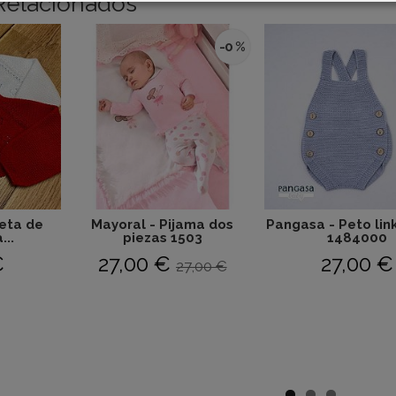
Relacionados
-0 %
ueta de
Mayoral - Pijama dos
Pangasa - Peto lin
...
piezas 1503
1484000
€
27,00 €
27,00 €
27,00 €