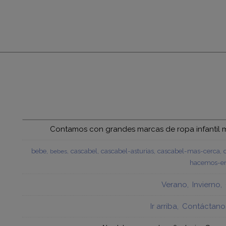
Contamos con grandes marcas de ropa infantil mu
bebe
cascabel
cascabel-asturias
cascabel-mas-cerca
bebes
hacemos-en
Verano
Invierno
Ir arriba
Contáctano