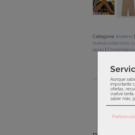
Categoría:
Invierno
nueva-coleccion
c
largo
|
Comentarios
Servic
DESCRIPCIÓ
Aunque sabem
importante c
Mayoral Otoño 
ofertas, recu
vuelve lenta
saber más, p
Cierre con boton
Preferencia