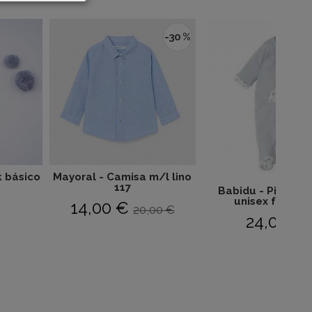
-30 %
k básico
Mayoral - Camisa m/l lino
117
Babidu - Pijama 
unisex familia.
14,00 €
20,00 €
24,00 €