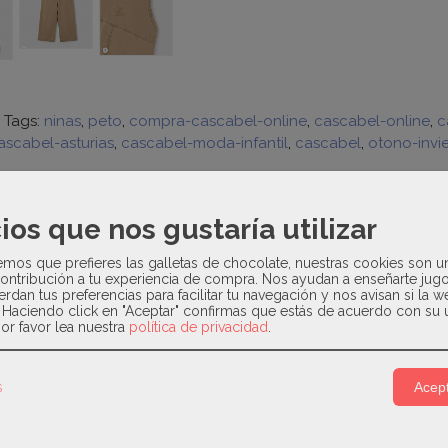
|
Tags:
ninas
peto
compra-cascabel-online
cascabel-online
c
ascabel-asturias
cascabel-moda-infantil
cascabel
otono-invi
ios que nos gustaría utilizar
N
COSTES DE ENVÍO
os que prefieres las galletas de chocolate, nuestras cookies son u
ontribución a tu experiencia de compra. Nos ayudan a enseñarte jug
/ Invierno
erdan tus preferencias para facilitar tu navegación y nos avisan si la 
. Haciendo click en "Aceptar" confirmas que estás de acuerdo con su 
or favor lea nuestra
política de privacidad
.
es. Cómodo tejido de sarga de gran resistencia. Bolsillos funci
s
Acept