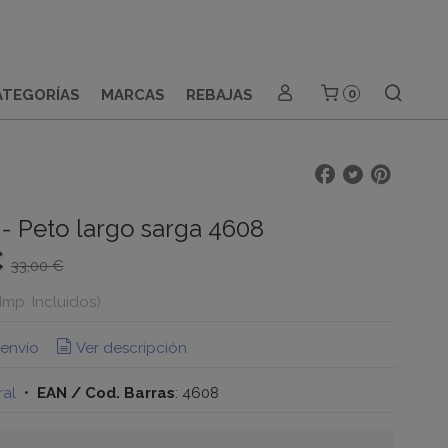
ATEGORÍAS
MARCAS
REBAJAS
0
- Peto largo sarga 4608
€
33,00 €
(Imp. Incluidos)
 envío
Ver descripción
al
•
EAN / Cod. Barras
:
4608