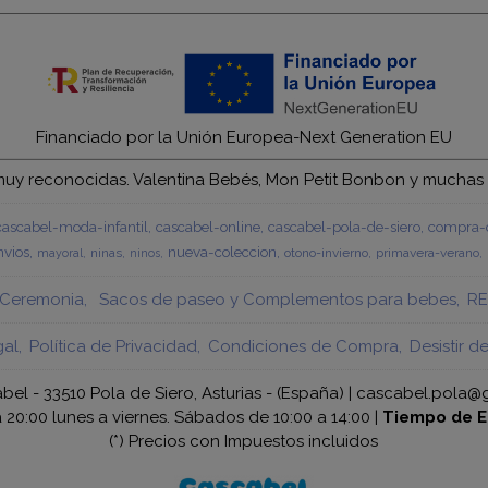
Financiado por la Unión Europea-Next Generation EU
y reconocidas. Valentina Bebés, Mon Petit Bonbon y muchas má
cascabel-moda-infantil
cascabel-online
cascabel-pola-de-siero
compra-c
vios
nueva-coleccion
ninas
otono-invierno
primavera-verano
mayoral
ninos
Ceremonia
Sacos de paseo y Complementos para bebes
RE
gal
Política de Privacidad
Condiciones de Compra
Desistir d
bel - 33510 Pola de Siero, Asturias - (España) | cascabel.pola@
a 20:00 lunes a viernes. Sábados de 10:00 a 14:00 |
Tiempo de E
(*) Precios con Impuestos incluidos