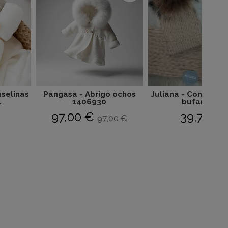
uselinas
Pangasa - Abrigo ochos
Juliana - Conjunto 
4
1406930
bufanda...
97,00 €
39,70 €
97,00 €