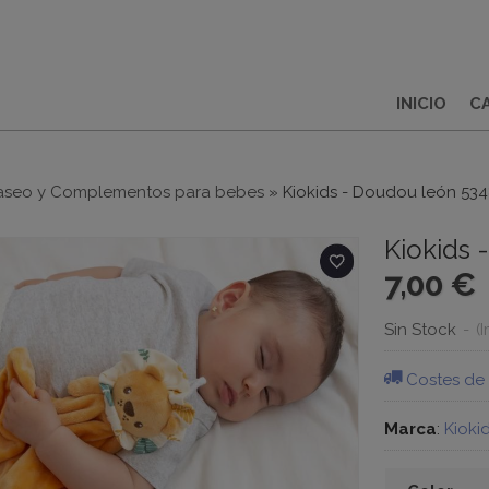
INICIO
C
aseo y Complementos para bebes
»
Kiokids - Doudou león 53
Kiokids 
7,00 €
Sin Stock
-
(
Costes de
Marca
:
Kioki