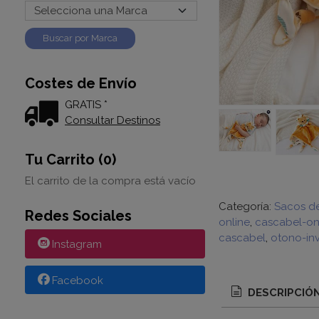
Costes de Envío
GRATIS *
Consultar Destinos
Tu Carrito (0)
El carrito de la compra está vacío
Categoría:
Sacos d
Redes Sociales
online
cascabel-on
cascabel
otono-inv
Instagram
Facebook
DESCRIPCIÓ