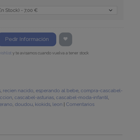
Pedir Información
ishlist
y te avisamos cuando vuelva a tener stock
s
recien nacido
esperando al bebe
compra-cascabel-
ccion
cascabel-asturias
cascabel-moda-infantil
erano
doudou
kiokids
leon
|
Comentarios