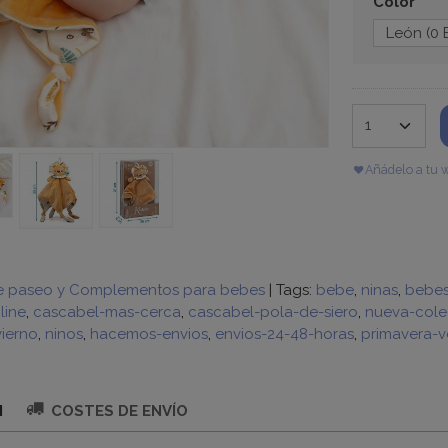
Color
Añádelo a tu w
e paseo y Complementos para bebes
|
Tags:
bebe
ninas
bebe
line
cascabel-mas-cerca
cascabel-pola-de-siero
nueva-cole
ierno
ninos
hacemos-envios
envios-24-48-horas
primavera-v
N
COSTES DE ENVÍO