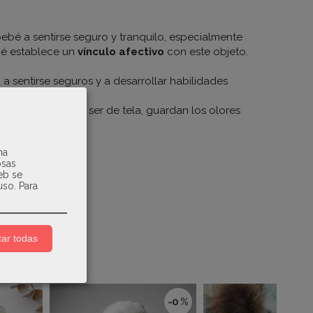
ebé a sentirse seguro y tranquilo, especialmente
bé establece un
vínculo afectivo
con este objeto.
a sentirse seguros y a desarrollar habilidades
do particular, y al ser de tela, guardan los olores
na
osas
web se
uso.
Para
ar todas
-0 %