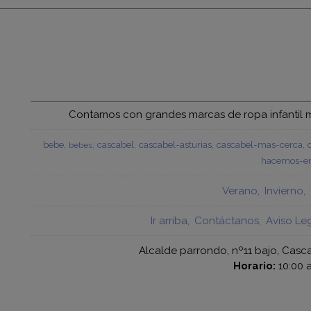
Contamos con grandes marcas de ropa infantil mu
bebe
cascabel
cascabel-asturias
cascabel-mas-cerca
bebes
hacemos-en
Verano
Invierno
Ir arriba
Contáctanos
Aviso Le
Alcalde parrondo, nº11 bajo, Casca
Horario:
10:00 