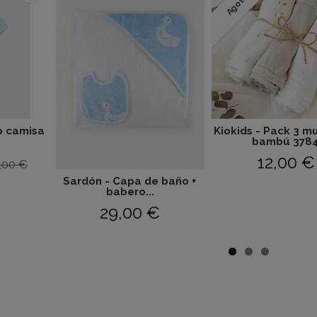
Agotado
o camisa
Kiokids - Pack 3 m
bambú 378
12,00 €
,00 €
Sardón - Capa de baño +
babero...
29,00 €