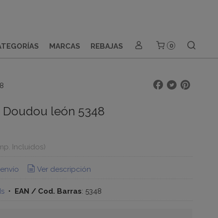
ATEGORÍAS
MARCAS
REBAJAS
0
48
- Doudou león 5348
Imp. Incluidos)
 envío
Ver descripción
ds
•
EAN / Cod. Barras
:
5348