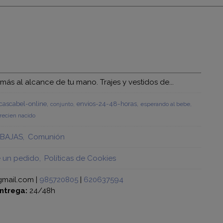
s al alcance de tu mano. Trajes y vestidos de...
ascabel-online
envios-24-48-horas
esperando al bebe
conjunto
recien nacido
BAJAS
Comunión
e un pedido
Políticas de Cookies
gmail.com |
985720805
|
620637594
ntrega:
24/48h