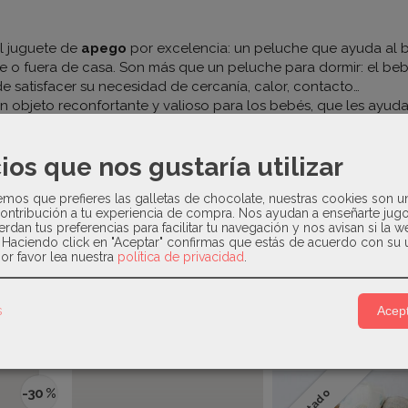
l juguete de
apego
por excelencia: un peluche que ayuda al b
e o fuera de casa. Son más que un peluche para dormir: el be
de satisfacer su necesidad de cercanía, calor, contacto…
 objeto reconfortante y valioso para los bebés, que les ayuda 
ir al exterior se traerá seguridad al llevarse una parte de su mun
ios que nos gustaría utilizar
iares.
e del francés "doux", que significa suave?
os que prefieres las galletas de chocolate, nuestras cookies son u
ontribución a tu experiencia de compra. Nos ayudan a enseñarte jug
 partir de +0 meses.
erdan tus preferencias para facilitar tu navegación y nos avisan si la 
ster
. Haciendo click en "Aceptar" confirmas que estás de acuerdo con su 
or favor lea nuestra
política de privacidad
.
s
Acept
Relacionados
-30 %