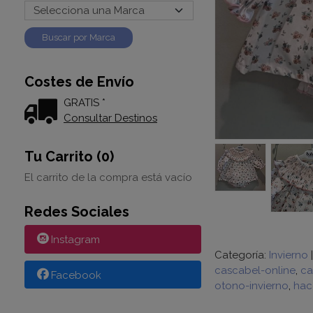
Costes de Envío
GRATIS *
Consultar Destinos
Tu Carrito (0)
El carrito de la compra está vacío
Redes Sociales
Instagram
Categoría:
Invierno
cascabel-online
ca
Facebook
otono-invierno
hac