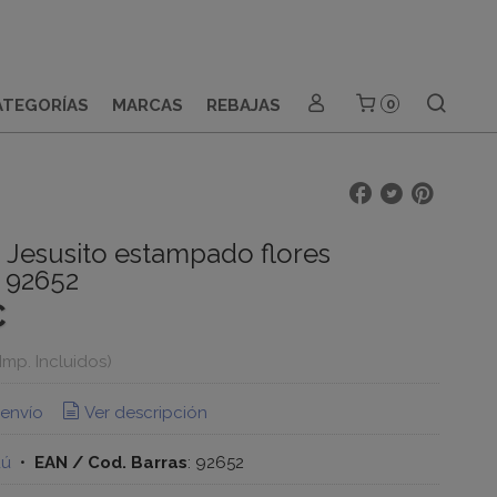
ATEGORÍAS
MARCAS
REBAJAS
0
 Jesusito estampado flores
 92652
€
(Imp. Incluidos)
 envío
Ver descripción
dú
•
EAN / Cod. Barras
:
92652