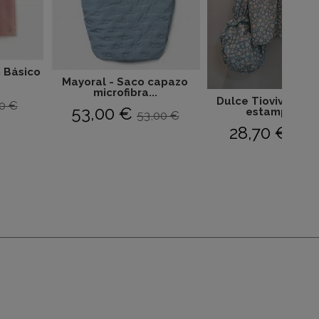
n Básico
Mayoral - Saco capazo
microfibra...
Dulce Tiovivo - Je
0 €
53,00 €
estampado...
53,00 €
28,70 €
41,0