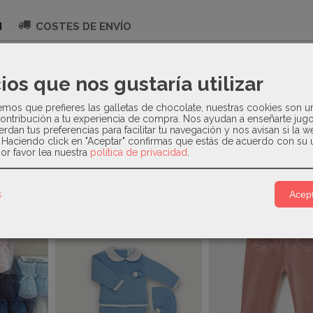
N
COSTES DE ENVÍO
nvierno
ios que nos gustaría utilizar
a de la familia Mahonia de Babidu , confeccionado en tela flor
llo con volante con nido de abeja y con remate igual que puño
os que prefieres las galletas de chocolate, nuestras cookies son u
ontribución a tu experiencia de compra. Nos ayudan a enseñarte jug
erdan tus preferencias para facilitar tu navegación y nos avisan si la 
. Haciendo click en "Aceptar" confirmas que estás de acuerdo con su 
or favor lea nuestra
política de privacidad
.
Relacionados
s
Acept