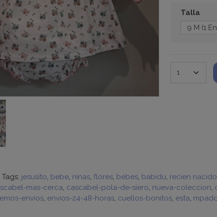
Talla
|
Tags:
jesusito
bebe
ninas
flores
bebes
babidu
recien nacido
scabel-mas-cerca
cascabel-pola-de-siero
nueva-coleccion
emos-envios
envios-24-48-horas
cuellos-bonitos
esta
mpad