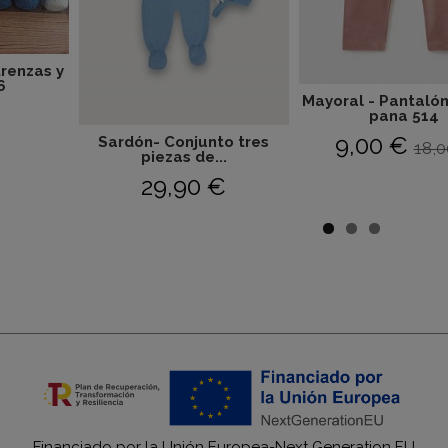
trenzas y
6
Mayoral - Pantaló
€
pana 514
9,00 €
Sardón- Conjunto tres
18,0
piezas de...
29,90 €
Financiado por la Unión Europea-Next Generation EU