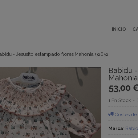
INICIO
C
abidu - Jesusito estampado flores Mahonia 92652
Babidu -
Mahonia
53,00 
1 En Stock
-
Costes de
Marca
:
Babi