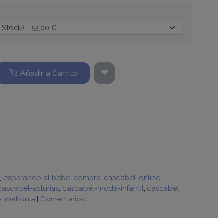
Añadir a Carrito
esperando al bebe
compra-cascabel-online
cascabel-asturias
cascabel-moda-infantil
cascabel
o
mahonia
|
Comentarios