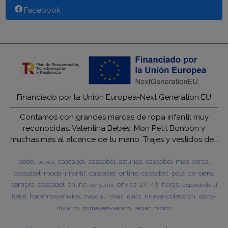
Facebook
Financiado por la Unión Europea-Next Generation EU
Contamos con grandes marcas de ropa infantil muy
reconocidas. Valentina Bebés, Mon Petit Bonbon y
muchas más al alcance de tu mano. Trajes y vestidos de...
bebe
cascabel
cascabel-asturias
cascabel-mas-cerca
bebes
cascabel-moda-infantil
cascabel-online
cascabel-pola-de-siero
compra-cascabel-online
envios-24-48-horas
esperando al
conjunto
hacemos-envios
nueva-coleccion
bebe
ninas
otono-
mayoral
ninos
invierno
primavera-verano
recien nacido