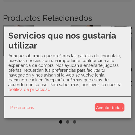
Productos Relacionados
-57 %
-40 %
-35 %
Servicios que nos gustaría
utilizar
Aunque sabemos que prefieres las galletas de chocolate,
nuestras cookies son una importante contribución a tu
Basmarti
Rosy
conjunto de
Fuentes -
experiencia de compra. Nos ayudan a enseñarte jugosas
Juliana -
niño
Talega Paris
ofertas, recuerdan tus preferencias para facilitar tu
Mayoral -
Manta de
Donatello...
661132
navegación y nos avisan si la web se vuelve lenta.
Pantalón
punto para
Haciendo click en "Aceptar" confirmas que estás de
pana
29,46 €
38,94 €
bebé...
acuerdo con su uso.
Para saber más, por favor lea nuestra
acampanado...
31,00 €
política de privacidad
.
68,50 €
59,90 €
15,60 €
26,00 €
Preferencias
Aceptar todas