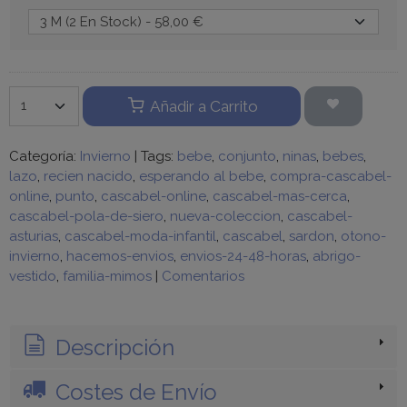
Añadir a Carrito
Categoría:
Invierno
|
Tags:
bebe
conjunto
ninas
bebes
lazo
recien nacido
esperando al bebe
compra-cascabel-
online
punto
cascabel-online
cascabel-mas-cerca
cascabel-pola-de-siero
nueva-coleccion
cascabel-
asturias
cascabel-moda-infantil
cascabel
sardon
otono-
invierno
hacemos-envios
envios-24-48-horas
abrigo-
vestido
familia-mimos
|
Comentarios
Descripción
Costes de Envío