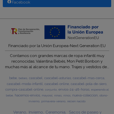
Facebook
Financiado por la Unión Europea-Next Generation EU
Contamos con grandes marcas de ropa infantil muy
reconocidas. Valentina Bebés, Mon Petit Bonbon y
muchas más al alcance de tu mano. Trajes y vestidos de...
bebe
cascabel
cascabel-asturias
cascabel-mas-cerca
bebes
cascabel-moda-infantil
cascabel-online
cascabel-pola-de-siero
compra-cascabel-online
envios-24-48-horas
esperando al
conjunto
hacemos-envios
nueva-coleccion
bebe
ninas
otono-
mayoral
ninos
invierno
primavera-verano
recien nacido
Verano
Invierno
Ceremonia
Sacos de paseo y