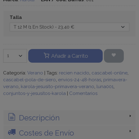
Talla
Añadir a Carrito
Categoría:
Verano
|
Tags:
recien nacido
cascabel-online
cascabel-pola-de-siero
envios-24-48-horas
primavera-
verano
karola-jesusito-primavera-verano
luna001
conjuntos-y-jesusitos-karola
|
Comentarios
Descripción
Costes de Envío