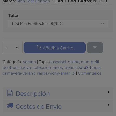
Marca
:
Mon Petit Bonbon
•
EAN / Cod. Barras
:
200-201
Talla
Añadir a Carrito
Categoría:
Verano
|
Tags:
cascabel-online
mon-petit-
bonbon
nueva-coleccion
ninos
envios-24-48-horas
primavera-verano
raspa-vichy-amarillo
|
Comentarios
Descripción
Costes de Envío