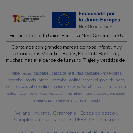
Financiado por la Unión Europea-Next Generation EU
Contamos con grandes marcas de ropa infantil muy
reconocidas. Valentina Bebés, Mon Petit Bonbon y
muchas más al alcance de tu mano. Trajes y vestidos de...
bebe
cascabel
cascabel-asturias
cascabel-mas-cerca
bebes
cascabel-moda-infantil
cascabel-online
cascabel-pola-de-siero
compra-cascabel-online
envios-24-48-horas
esperando al
conjunto
hacemos-envios
nueva-coleccion
bebe
ninas
otono-
mayoral
ninos
invierno
primavera-verano
recien nacido
Verano
Invierno
Ceremonia
Sacos de paseo y
Complementos para bebes
REBAJAS
Comunión
Ir arriba
Contáctanos
Aviso Legal
Política de