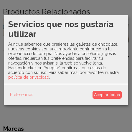
Productos Relacionados
Servicios que nos gustaría
-20 %
-0 %
Agotado
Agotado
utilizar
Aunque sabemos que prefieres las galletas de chocolate,
Kiokids -
nuestras cookies son una importante contribución a tu
Babero
Juliana -
Valentina
Mayoral -
experiencia de compra. Nos ayudan a enseñarte jugosas
silicona Le
Pelele
Bebés -
Set 2
ofertas, recuerdan tus preferencias para facilitar tu
Petit...
perritos
Vestido
pijamas 1709
navegación y nos avisan si la web se vuelve lenta.
Familia...
Milan...
9,00 €
Haciendo click en "Aceptar" confirmas que estás de
40,00 €
acuerdo con su uso.
Para saber más, por favor lea nuestra
32,00 €
55,20 €
política de privacidad
.
40,00 €
55,20 €
Preferencias
Aceptar todas
Marcas