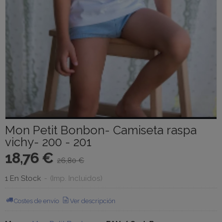
Mon Petit Bonbon- Camiseta raspa
vichy- 200 - 201
18,76 €
26,80 €
1 En Stock
-
(Imp. Incluidos)
Costes de envío
Ver descripción