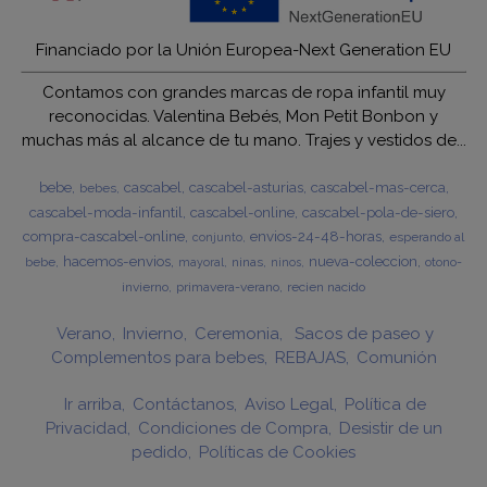
Financiado por la Unión Europea-Next Generation EU
Contamos con grandes marcas de ropa infantil muy
reconocidas. Valentina Bebés, Mon Petit Bonbon y
muchas más al alcance de tu mano. Trajes y vestidos de...
bebe
cascabel
cascabel-asturias
cascabel-mas-cerca
bebes
cascabel-moda-infantil
cascabel-online
cascabel-pola-de-siero
compra-cascabel-online
envios-24-48-horas
esperando al
conjunto
hacemos-envios
nueva-coleccion
bebe
ninas
otono-
mayoral
ninos
invierno
primavera-verano
recien nacido
Verano
Invierno
Ceremonia
Sacos de paseo y
Complementos para bebes
REBAJAS
Comunión
Ir arriba
Contáctanos
Aviso Legal
Política de
Privacidad
Condiciones de Compra
Desistir de un
pedido
Políticas de Cookies