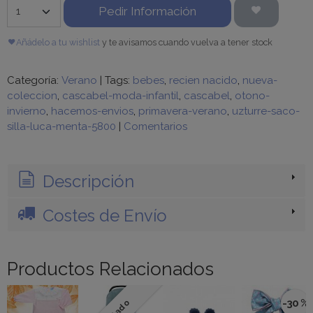
Pedir Información
Añádelo a tu wishlist
y te avisamos cuando vuelva a tener stock
Categoría:
Verano
|
Tags:
bebes
recien nacido
nueva-
coleccion
cascabel-moda-infantil
cascabel
otono-
invierno
hacemos-envios
primavera-verano
uzturre-saco-
silla-luca-menta-5800
|
Comentarios
Descripción
Costes de Envío
Productos Relacionados
-30 %