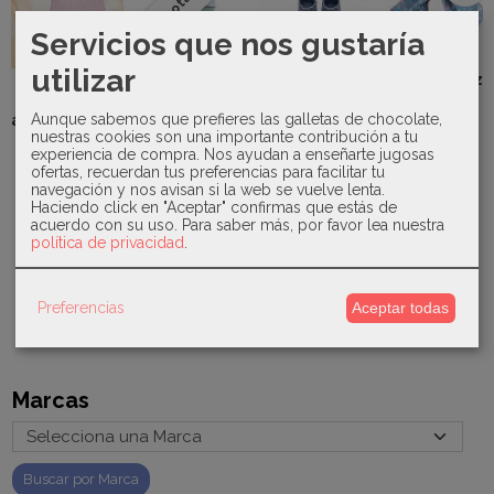
Agotado
Servicios que nos gustaría
Valentina
utilizar
Bebés - Lazo
Sardon -
Uzturre -
Juliana -
pelo...
Conjunto
Saco silla
Bota lin
Aunque sabemos que prefieres las galletas de chocolate,
algodón rosa
Bambi en...
8,05 €
(patucos)-
HA-486
nuestras cookies son una importante contribución a tu
210
128,00 €
experiencia de compra. Nos ayudan a enseñarte jugosas
11,50 €
30,90 €
8,00 €
ofertas, recuerdan tus preferencias para facilitar tu
navegación y nos avisan si la web se vuelve lenta.
Haciendo click en "Aceptar" confirmas que estás de
acuerdo con su uso.
Para saber más, por favor lea nuestra
política de privacidad
.
Preferencias
Aceptar todas
Marcas