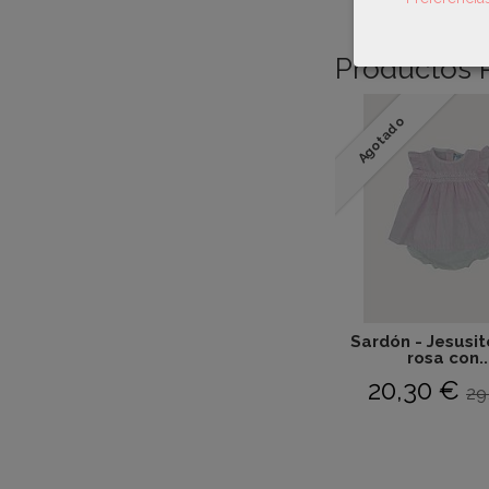
Productos 
Agotado
Sardón - Jesusit
rosa con..
20,30 €
29