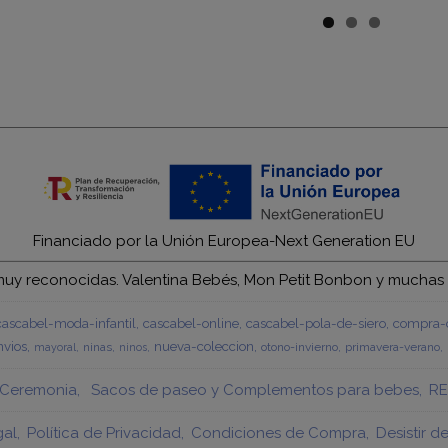
Financiado por la Unión Europea-Next Generation EU
y reconocidas. Valentina Bebés, Mon Petit Bonbon y muchas má
cascabel-moda-infantil
cascabel-online
cascabel-pola-de-siero
compra-c
vios
nueva-coleccion
ninas
otono-invierno
primavera-verano
mayoral
ninos
Ceremonia
Sacos de paseo y Complementos para bebes
RE
gal
Política de Privacidad
Condiciones de Compra
Desistir d