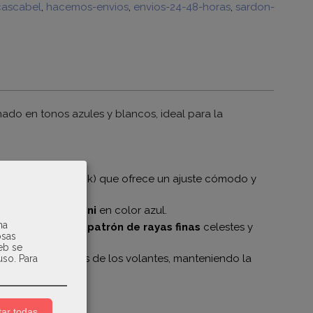
cascabel
hacemos-envios
envios-24-48-horas
sardon-
do en tonos azules y blancos, ideal para la
o de abeja
(smock) que ofrece un ajuste cómodo y
do de flores mini
en color azul.
na
vos
volantes con patrón de rayas finas
celestes y
osas
web se
smo tejido a rayas de los volantes, manteniendo la
uso.
Para
ar todas