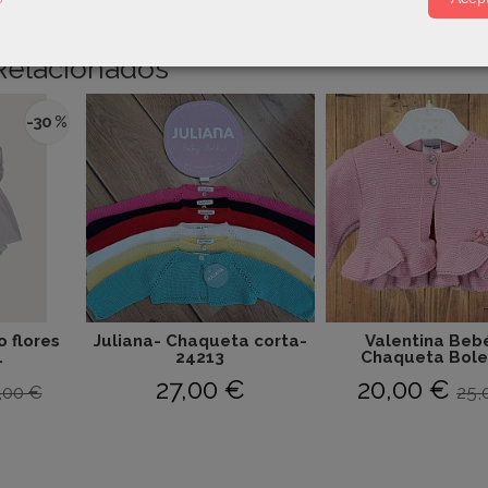
Relacionados
-30 %
o flores
Juliana- Chaqueta corta-
Valentina Bebé
.
24213
Chaqueta Boler
27,00 €
20,00 €
,00 €
25,