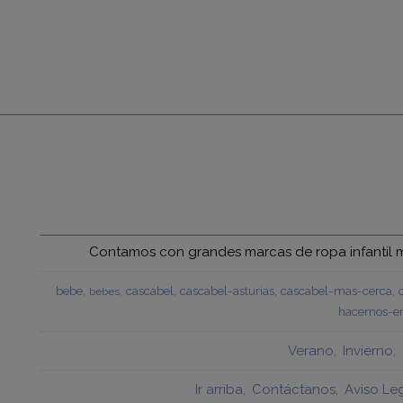
Contamos con grandes marcas de ropa infantil mu
bebe
cascabel
cascabel-asturias
cascabel-mas-cerca
bebes
hacemos-en
Verano
Invierno
Ir arriba
Contáctanos
Aviso Le