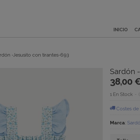
INICIO
C
rdón -Jesusito con tirantes-693
Sardón -
38,00 
1 En Stock
-
Costes de
Marca
:
Sard