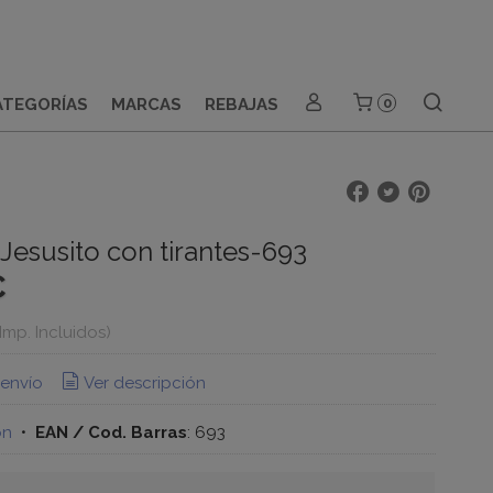
ATEGORÍAS
MARCAS
REBAJAS
0
Jesusito con tirantes-693
€
(Imp. Incluidos)
 envío
Ver descripción
ón
•
EAN / Cod. Barras
:
693