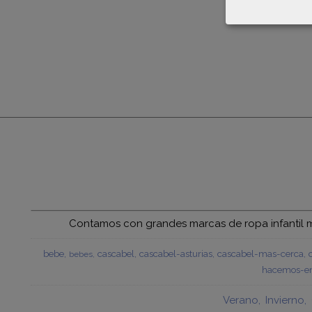
Contamos con grandes marcas de ropa infantil mu
bebe
cascabel
cascabel-asturias
cascabel-mas-cerca
bebes
hacemos-en
Verano
Invierno