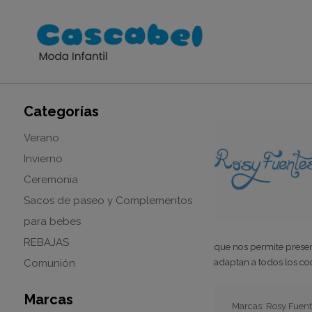
Categorías
Verano
Invierno
Ceremonia
Sacos de paseo y Complementos
para bebes
REBAJAS
que nos permite present
adaptan a todos los co
Comunión
Marcas
Marcas: Rosy Fuent