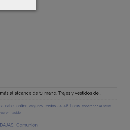
s al alcance de tu mano. Trajes y vestidos de...
ascabel-online
envios-24-48-horas
esperando al bebe
conjunto
recien nacido
BAJAS
Comunión