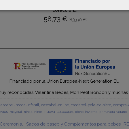
Rosy Fuentes - Saco nido
colección...
58,73 €
83,90 €
Financiado por la Unión Europea-Next Generation EU
y reconocidas. Valentina Bebés, Mon Petit Bonbon y muchas má
cascabel-moda-infantil
cascabel-online
cascabel-pola-de-siero
compra-c
vios
nueva-coleccion
ninas
otono-invierno
primavera-verano
mayoral
ninos
Ceremonia
Sacos de paseo y Complementos para bebes
RE