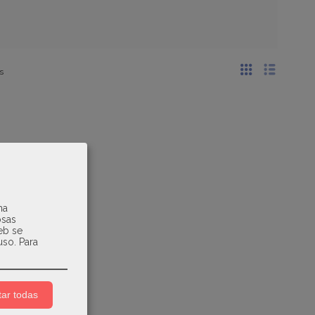
s
na
osas
web se
uso.
Para
ar todas