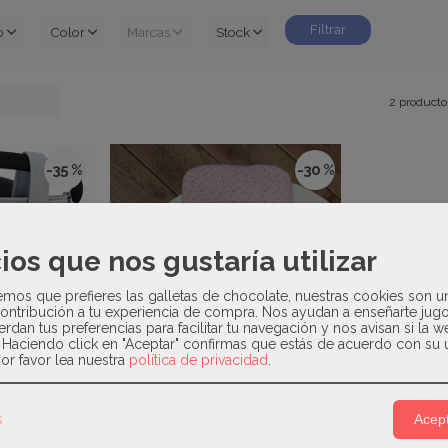
o
Color
Marcas
Stock
2 producto
-35 %
-30 %
ios que nos gustaría utilizar
os que prefieres las galletas de chocolate, nuestras cookies son u
ontribución a tu experiencia de compra. Nos ayudan a enseñarte jug
erdan tus preferencias para facilitar tu navegación y nos avisan si la 
. Haciendo click en "Aceptar" confirmas que estás de acuerdo con su 
or favor lea nuestra
política de privacidad
.
alega Paris
2
s
Acept
9,90 €