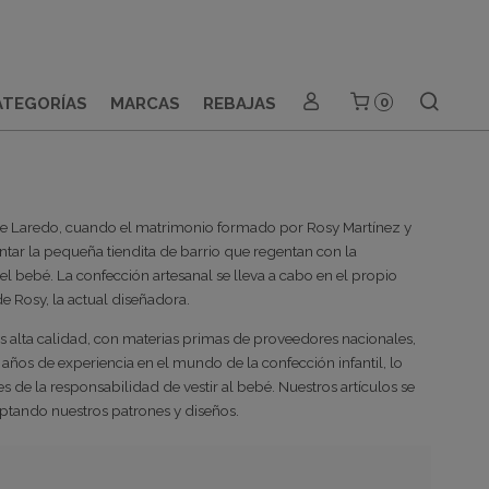
ATEGORÍAS
MARCAS
REBAJAS
0
 de Laredo, cuando el matrimonio formado por Rosy Martínez y
tar la pequeña tiendita de barrio que regentan con la
el bebé. La confección artesanal se lleva a cabo en el propio
e Rosy, la actual diseñadora.
alta calidad, con materias primas de proveedores nacionales,
os de experiencia en el mundo de la confección infantil, lo
 de la responsabilidad de vestir al bebé. Nuestros artículos se
ptando nuestros patrones y diseños.