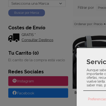
Filtrar por
Preci
Ordenar por:
Precio
Costes de Envío
GRATIS *
Consultar Destinos
Tu Carrito (0)
El carrito de la compra está vacío
Servic
Aunque sabem
Redes Sociales
importante c
ofertas, recu
Instagram
vuelve lenta
saber más, p
Rosy Fuentes - T
Facebook
66113
Preferencia
38,94 €
5