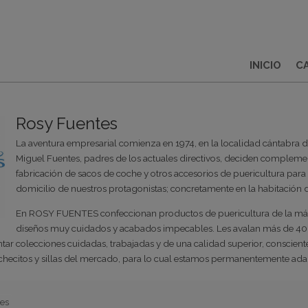
INICIO
C
Rosy Fuentes
La aventura empresarial comienza en 1974, en la localidad cántabra
Miguel Fuentes, padres de los actuales directivos, deciden complemen
fabricación de sacos de coche y otros accesorios de puericultura para 
domicilio de nuestros protagonistas; concretamente en la habitación d
En ROSY FUENTES confeccionan productos de puericultura de la más 
diseños muy cuidados y acabados impecables. Les avalan más de 40 añ
ar colecciones cuidadas, trabajadas y de una calidad superior, conscientes
checitos y sillas del mercado, para lo cual estamos permanentemente ada
es