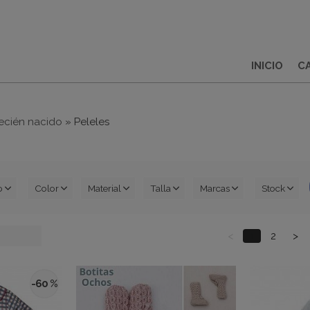
INICIO
C
ecién nacido
»
Peleles
o
Color
Material
Talla
Marcas
Stock
<
1
2
>
-60 %