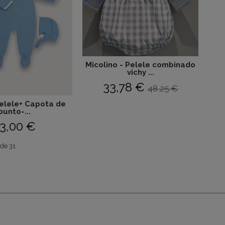
Micolino - Pelele combinado
vichy ...
33,78 €
48,25 €
elele+ Capota de
punto-...
3,00 €
de 31