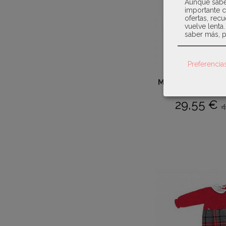
Aunque sabem
importante c
ofertas, recu
vuelve lenta
saber más, p
Preferencia
Micolino - Pelel
Familia.
29,55 €
4