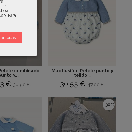
na
osas
web se
uso.
Para
ar todas
 Pelele combinado
Mac Ilusión- Pelele punto y
punto y...
tejido...
93 €
30,55 €
39,90 €
47,00 €
-30 %