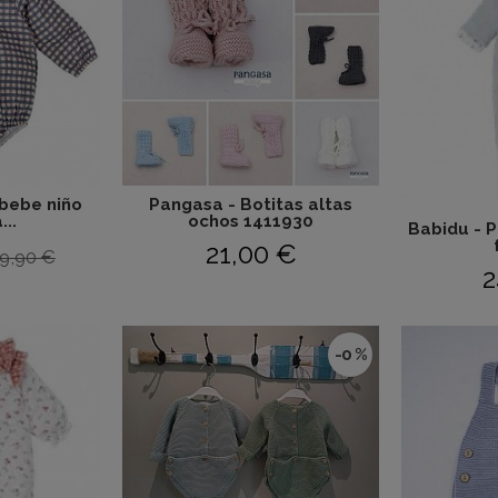
 bebe niño
Pangasa - Botitas altas
..
ochos 1411930
Babidu - 
21,00 €
9,90 €
2
-0 %