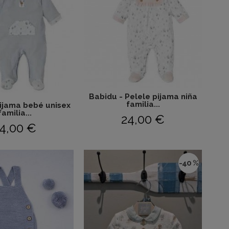
Babidu - Pelele pijama niña
familia...
Pijama bebé unisex
familia...
24,00 €
4,00 €
-40 %