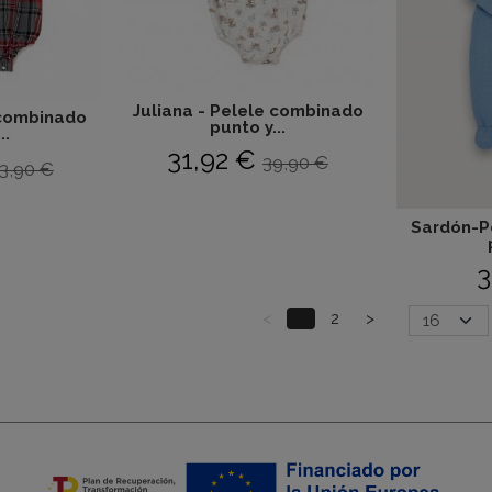
Juliana - Pelele combinado
 combinado
punto y...
..
31,92 €
39,90 €
3,90 €
Sardón-P
3
<
1
2
>