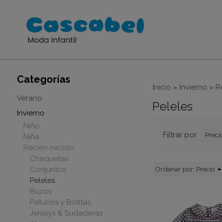
Categorías
Inicio
»
Invierno
»
R
Verano
Peleles
Invierno
Niño
Filtrar por
Preci
Niña
Recién nacido
Chaquetas
Conjuntos
Ordenar por:
Precio
Peleles
Buzos
Patucos y Botitas
Jerseys & Sudaderas