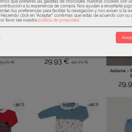
os que prefieres las galletas de chocolate, nuestras cookies son u
ontribución a tu experiencia de compra. Nos ayudan a enseñarte jug
erdan tus preferencias para facilitar tu navegación y nos avisan si la 
. Haciendo click en "Aceptar" confirmas que estás de acuerdo con su 
or favor lea nuestra
política de privacidad
.
s
Acept
e combinado
Micolino - Pelele estampado
..
Familia...
29,93 €
9,25 €
42,75 €
Juliana -
29,
-30 %
-20 %