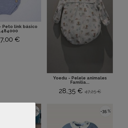
 Peto link básico
1484000
7,00 €
Yoedu - Pelele animales
Familia...
28,35 €
47,25 €
-25 %
-35 %