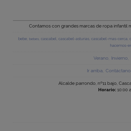
Contamos con grandes marcas de ropa infantil mu
bebe
cascabel
cascabel-asturias
cascabel-mas-cerca
bebes
hacemos-en
Verano
Invierno
Ir arriba
Contáctano
Alcalde parrondo, nº11 bajo, Casca
Horario:
10:00 