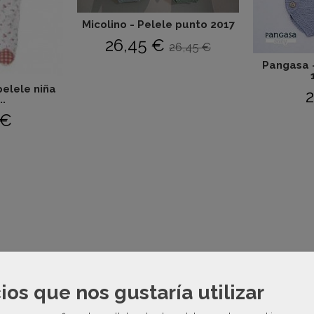
Micolino - Pelele punto 2017
26,45 €
26,45 €
Pangasa -
pelele niña
2
..
 €
-40 %
-30 %
ios que nos gustaría utilizar