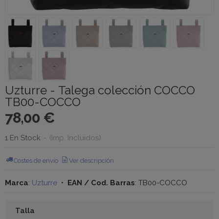
Uzturre - Talega colección COCCO
TB00-COCCO
78,00 €
1 En Stock
-
(Imp. Incluidos)
Costes de envío
Ver descripción
Marca
:
Uzturre
•
EAN / Cod. Barras
:
TB00-COCCO
Talla