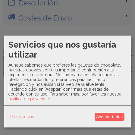
Descripción
Costes de Envío
Productos Relacionados
Servicios que nos gustaría
utilizar
-20 %
-10 %
-40 %
Aunque sabemos que prefieres las galletas de chocolate,
nuestras cookies son una importante contribución a tu
experiencia de compra. Nos ayudan a enseñarte jugosas
ofertas, recuerdan tus preferencias para facilitar tu
Sardón -
Sardon -
Mac Ilusión-
Mayoral -
navegación y nos avisan si la web se vuelve lenta.
Vestido y
Botita
Conjunto de
Gorro lino
Haciendo click en "Aceptar" confirmas que estás de
braguita de
conejito
perlé-Cala...
bordado
acuerdo con su uso.
Para saber más, por favor lea nuestra
baño...
crochet...
10661
política de privacidad
.
34,20 €
44,80 €
9,00 €
8,40 €
38,00 €
56,00 €
14,00 €
Preferencias
Aceptar todas