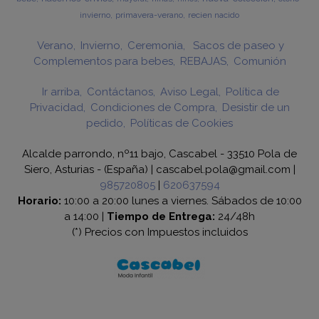
invierno
primavera-verano
recien nacido
Verano
Invierno
Ceremonia
Sacos de paseo y
Complementos para bebes
REBAJAS
Comunión
Ir arriba
Contáctanos
Aviso Legal
Política de
Privacidad
Condiciones de Compra
Desistir de un
pedido
Políticas de Cookies
Alcalde parrondo, nº11 bajo, Cascabel - 33510 Pola de
Siero, Asturias - (España) | cascabel.pola@gmail.com |
985720805
|
620637594
Horario:
10:00 a 20:00 lunes a viernes. Sábados de 10:00
a 14:00 |
Tiempo de Entrega:
24/48h
(*) Precios con Impuestos incluidos