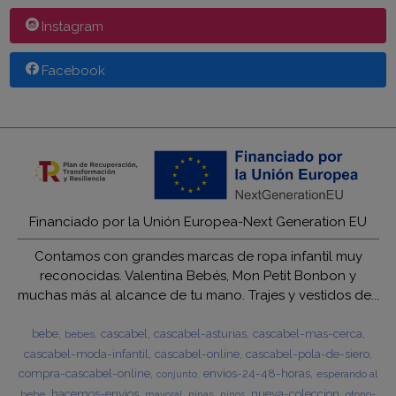
Instagram
Facebook
Financiado por la Unión Europea-Next Generation EU
Contamos con grandes marcas de ropa infantil muy
reconocidas. Valentina Bebés, Mon Petit Bonbon y
muchas más al alcance de tu mano. Trajes y vestidos de...
bebe
cascabel
cascabel-asturias
cascabel-mas-cerca
bebes
cascabel-moda-infantil
cascabel-online
cascabel-pola-de-siero
compra-cascabel-online
envios-24-48-horas
esperando al
conjunto
hacemos-envios
nueva-coleccion
bebe
ninas
otono-
mayoral
ninos