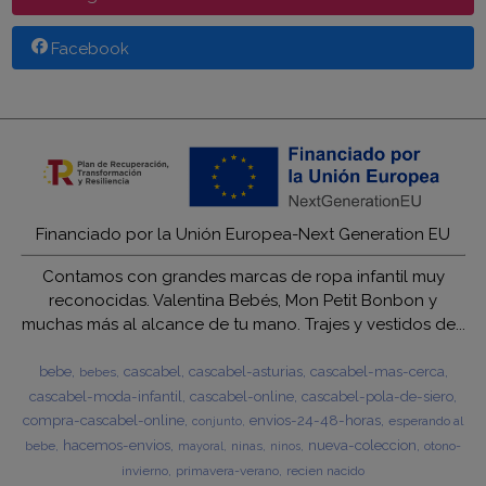
Facebook
Financiado por la Unión Europea-Next Generation EU
Contamos con grandes marcas de ropa infantil muy
reconocidas. Valentina Bebés, Mon Petit Bonbon y
muchas más al alcance de tu mano. Trajes y vestidos de...
bebe
cascabel
cascabel-asturias
cascabel-mas-cerca
bebes
cascabel-moda-infantil
cascabel-online
cascabel-pola-de-siero
compra-cascabel-online
envios-24-48-horas
esperando al
conjunto
hacemos-envios
nueva-coleccion
bebe
ninas
otono-
mayoral
ninos
invierno
primavera-verano
recien nacido