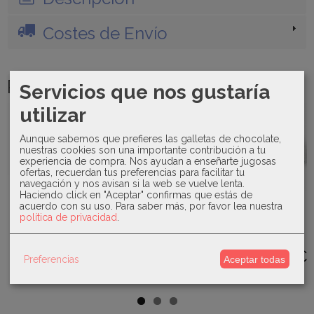
Costes de Envío
Productos Relacionados
Servicios que nos gustaría
utilizar
-20 %
Aunque sabemos que prefieres las galletas de chocolate,
nuestras cookies son una importante contribución a tu
experiencia de compra. Nos ayudan a enseñarte jugosas
ofertas, recuerdan tus preferencias para facilitar tu
navegación y nos avisan si la web se vuelve lenta.
Mikamama -
Sardon -
Sardón -
Haciendo click en "Aceptar" confirmas que estás de
Jesusito
Conjunto
Bañador niña
Canada
acuerdo con su uso.
Para saber más, por favor lea nuestra
bautizo
polaina
patito AP-
House -
plumeti...
Familia...
767
política de privacidad
.
Camisa
86,00 €
37,00 €
27,20 €
bebé...
19,00 €
34,00 €
Preferencias
Aceptar todas