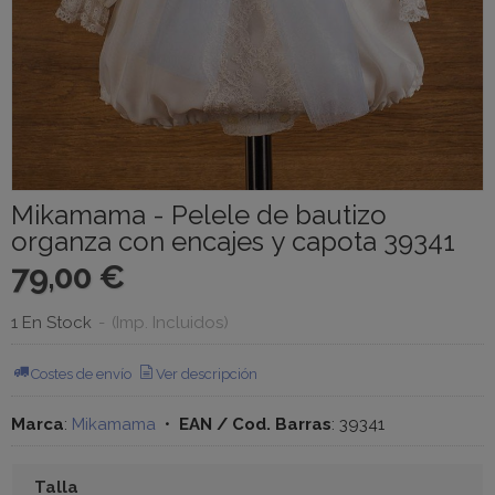
Mikamama - Pelele de bautizo
organza con encajes y capota 39341
79,00 €
1 En Stock
-
(Imp. Incluidos)
Costes de envío
Ver descripción
Marca
:
Mikamama
•
EAN / Cod. Barras
:
39341
Talla