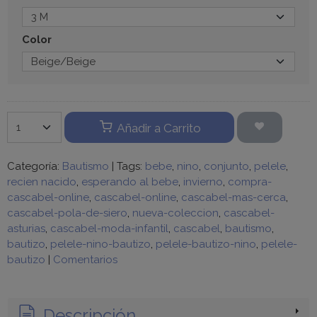
Color
Añadir a Carrito
Categoría:
Bautismo
|
Tags:
bebe
nino
conjunto
pelele
recien nacido
esperando al bebe
invierno
compra-
cascabel-online
cascabel-online
cascabel-mas-cerca
cascabel-pola-de-siero
nueva-coleccion
cascabel-
asturias
cascabel-moda-infantil
cascabel
bautismo
bautizo
pelele-nino-bautizo
pelele-bautizo-nino
pelele-
bautizo
|
Comentarios
Descripción