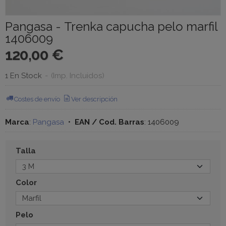
Pangasa - Trenka capucha pelo marfil
1406009
120,00 €
1 En Stock
-
(Imp. Incluidos)
Costes de envío
Ver descripción
Marca
:
Pangasa
•
EAN / Cod. Barras
:
1406009
Talla
Color
Pelo