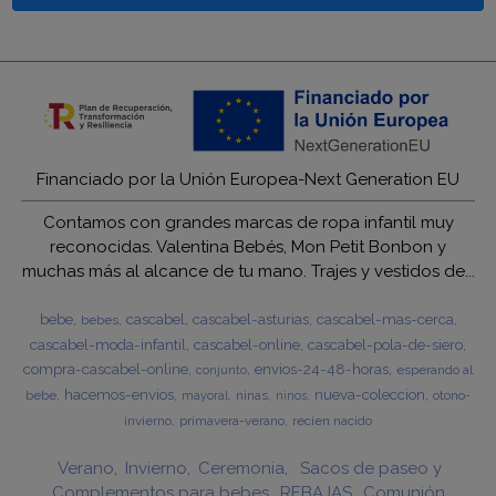
Financiado por la Unión Europea-Next Generation EU
Contamos con grandes marcas de ropa infantil muy
reconocidas. Valentina Bebés, Mon Petit Bonbon y
muchas más al alcance de tu mano. Trajes y vestidos de...
bebe
cascabel
cascabel-asturias
cascabel-mas-cerca
bebes
cascabel-moda-infantil
cascabel-online
cascabel-pola-de-siero
compra-cascabel-online
envios-24-48-horas
esperando al
conjunto
hacemos-envios
nueva-coleccion
bebe
ninas
otono-
mayoral
ninos
invierno
primavera-verano
recien nacido
Verano
Invierno
Ceremonia
Sacos de paseo y
Complementos para bebes
REBAJAS
Comunión