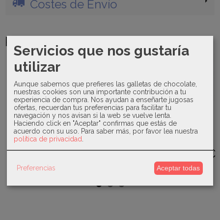
Costes de Envío
Productos Relacionados
Servicios que nos gustaría
utilizar
-0 %
-30 %
Aunque sabemos que prefieres las galletas de chocolate,
nuestras cookies son una importante contribución a tu
experiencia de compra. Nos ayudan a enseñarte jugosas
ofertas, recuerdan tus preferencias para facilitar tu
Juliana -
Valentina
Micolino -
navegación y nos avisan si la web se vuelve lenta.
Manta de
Bebés -
Pelele
Haciendo click en "Aceptar" confirmas que estás de
perlé
Vestido
estampado
Mac Ilusión-
acuerdo con su uso.
Para saber más, por favor lea nuestra
calada-
Milan...
Familia...
Toquilla
25017
política de privacidad
.
punto-
55,20 €
29,93 €
Acunar...
29,90 €
55,20 €
42,75 €
36,00 €
Preferencias
Aceptar todas