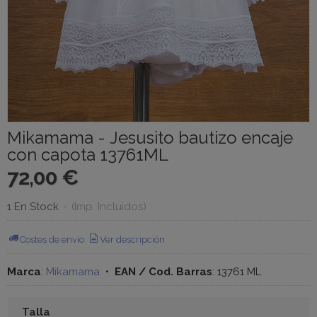
Mikamama - Jesusito bautizo encaje
con capota 13761ML
72,00 €
1 En Stock
-
(Imp. Incluidos)
Costes de envío
Ver descripción
Marca
:
Mikamama
•
EAN / Cod. Barras
:
13761 ML
Talla