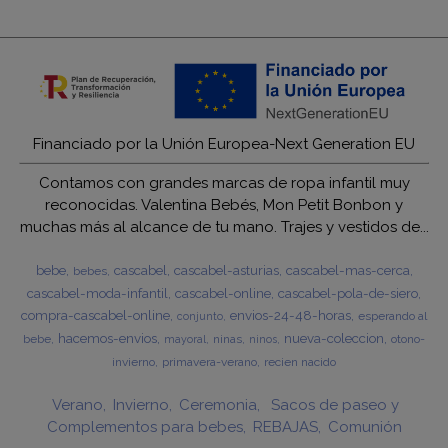
Financiado por la Unión Europea-Next Generation EU
Contamos con grandes marcas de ropa infantil muy
reconocidas. Valentina Bebés, Mon Petit Bonbon y
muchas más al alcance de tu mano. Trajes y vestidos de...
bebe
cascabel
cascabel-asturias
cascabel-mas-cerca
bebes
cascabel-moda-infantil
cascabel-online
cascabel-pola-de-siero
compra-cascabel-online
envios-24-48-horas
esperando al
conjunto
hacemos-envios
nueva-coleccion
bebe
ninas
otono-
mayoral
ninos
invierno
primavera-verano
recien nacido
Verano
Invierno
Ceremonia
Sacos de paseo y
Complementos para bebes
REBAJAS
Comunión