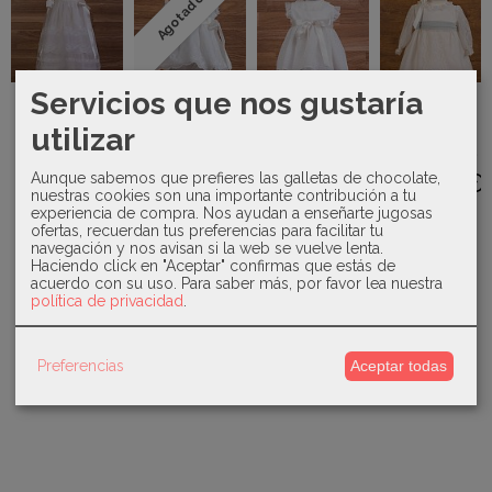
Agotado
Servicios que nos gustaría
Mikamama -
Mikamama -
Mikamama -
Mikamama -
Faldón de
Jesusito
Jesusito
Jesusito
utilizar
puntillas
bautizo
bautizo
bautizo
con...
bordado...
organza...
organza...
93,00 €
107,50 €
58,50 €
95,00 €
Aunque sabemos que prefieres las galletas de chocolate,
nuestras cookies son una importante contribución a tu
experiencia de compra. Nos ayudan a enseñarte jugosas
ofertas, recuerdan tus preferencias para facilitar tu
navegación y nos avisan si la web se vuelve lenta.
Haciendo click en "Aceptar" confirmas que estás de
acuerdo con su uso.
Para saber más, por favor lea nuestra
política de privacidad
.
Preferencias
Aceptar todas