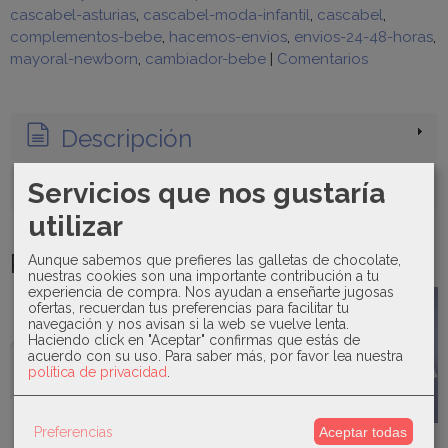
cascabel-asturias
cascabel-moda-infantil
cascabel
complementos-bebe
hacemos-envios
envios-24-48-horas
mayoral-newborn
cambiador-bebe
|
Comentarios
Descripción
Costes de Envío
Servicios que nos gustaría
utilizar
Productos Relacionados
Aunque sabemos que prefieres las galletas de chocolate,
nuestras cookies son una importante contribución a tu
experiencia de compra. Nos ayudan a enseñarte jugosas
ofertas, recuerdan tus preferencias para facilitar tu
-30 %
-10 %
Agotado
navegación y nos avisan si la web se vuelve lenta.
Haciendo click en "Aceptar" confirmas que estás de
acuerdo con su uso.
Para saber más, por favor lea nuestra
política de privacidad
.
Juliana -
Sardón -
Micolino -
Manta de
Jesusito
Body tela
perlé
Preferencias
Aceptar todas
flores rosa
topos
Mikamama -
calada-