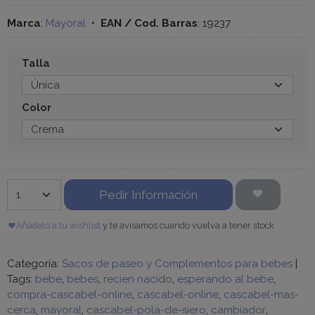
Marca
:
Mayoral
•
EAN / Cod. Barras
:
19237
Talla
Color
Pedir Información
Añádelo a tu wishlist
y te avisamos cuando vuelva a tener stock
Categoría:
Sacos de paseo y Complementos para bebes
|
Tags:
bebe
bebes
recien nacido
esperando al bebe
compra-cascabel-online
cascabel-online
cascabel-mas-
cerca
mayoral
cascabel-pola-de-siero
cambiador