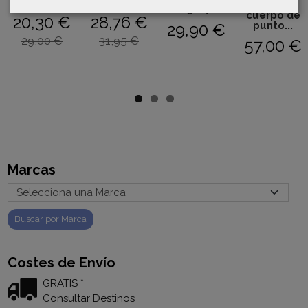
con...
Familia...
Jesusito
25017
cuerpo de
20,30 €
28,76 €
punto...
29,90 €
29,00 €
31,95 €
57,00 €
Marcas
Costes de Envío
GRATIS *
Consultar Destinos