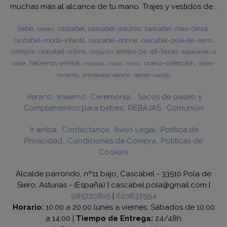
muchas más al alcance de tu mano. Trajes y vestidos de...
bebe
cascabel
cascabel-asturias
cascabel-mas-cerca
bebes
cascabel-moda-infantil
cascabel-online
cascabel-pola-de-siero
compra-cascabel-online
envios-24-48-horas
esperando al
conjunto
hacemos-envios
nueva-coleccion
bebe
ninas
otono-
mayoral
ninos
invierno
primavera-verano
recien nacido
Verano
Invierno
Ceremonia
Sacos de paseo y
Complementos para bebes
REBAJAS
Comunión
Ir arriba
Contáctanos
Aviso Legal
Política de
Privacidad
Condiciones de Compra
Políticas de
Cookies
Alcalde parrondo, nº11 bajo, Cascabel - 33510 Pola de
Siero, Asturias - (España) | cascabel.pola@gmail.com |
985720805
|
620637594
Horario:
10:00 a 20:00 lunes a viernes. Sábados de 10:00
a 14:00 |
Tiempo de Entrega:
24/48h