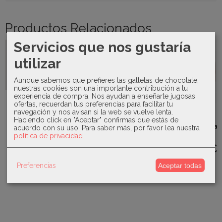
Productos Relacionados
Servicios que nos gustaría
utilizar
Aunque sabemos que prefieres las galletas de chocolate,
nuestras cookies son una importante contribución a tu
experiencia de compra. Nos ayudan a enseñarte jugosas
Sardon -
Sardón -
ofertas, recuerdan tus preferencias para facilitar tu
Conjunto
Pijama
Juliana -
navegación y nos avisan si la web se vuelve lenta.
punto de
Familia
Mac Ilusión-
Manta de
Haciendo click en "Aceptar" confirmas que estás de
polaina...
Patito 300
Toquilla
punto para
acuerdo con su uso.
Para saber más, por favor lea nuestra
volante-...
53,00 €
23,00 €
bebé...
política de privacidad
.
45,00 €
31,00 €
Preferencias
Aceptar todas