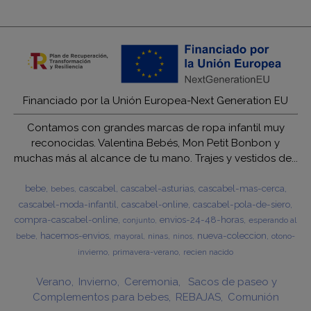
Financiado por la Unión Europea-Next Generation EU
Contamos con grandes marcas de ropa infantil muy
reconocidas. Valentina Bebés, Mon Petit Bonbon y
muchas más al alcance de tu mano. Trajes y vestidos de...
bebe
cascabel
cascabel-asturias
cascabel-mas-cerca
bebes
cascabel-moda-infantil
cascabel-online
cascabel-pola-de-siero
compra-cascabel-online
envios-24-48-horas
esperando al
conjunto
hacemos-envios
nueva-coleccion
bebe
ninas
otono-
mayoral
ninos
invierno
primavera-verano
recien nacido
Verano
Invierno
Ceremonia
Sacos de paseo y
Complementos para bebes
REBAJAS
Comunión