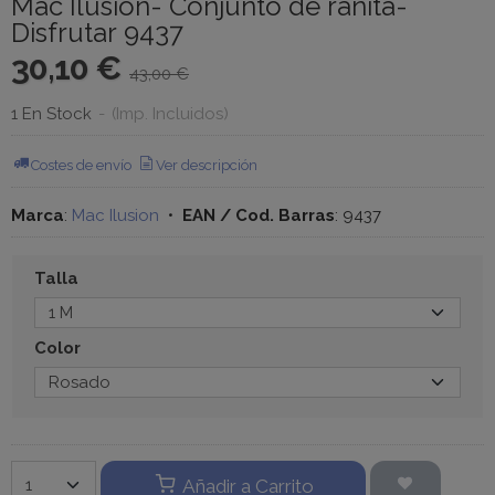
Mac Ilusión- Conjunto de ranita-
Disfrutar 9437
30,10 €
43,00 €
1 En Stock
-
(Imp. Incluidos)
Costes de envío
Ver descripción
Marca
:
Mac Ilusion
•
EAN / Cod. Barras
:
9437
Talla
Color
Añadir a Carrito