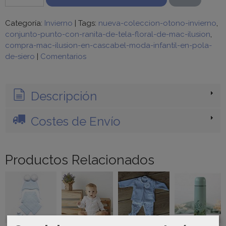
Categoría:
Invierno
|
Tags:
nueva-coleccion-otono-invierno
conjunto-punto-con-ranita-de-tela-floral-de-mac-ilusion
compra-mac-ilusion-en-cascabel-moda-infantil-en-pola-
de-siero
|
Comentarios
Descripción
Costes de Envío
Productos Relacionados