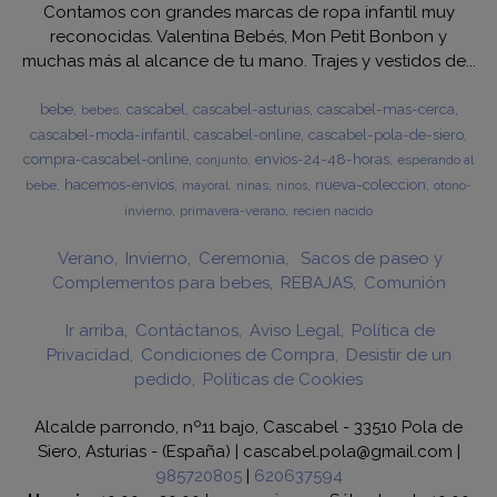
Contamos con grandes marcas de ropa infantil muy
reconocidas. Valentina Bebés, Mon Petit Bonbon y
muchas más al alcance de tu mano. Trajes y vestidos de...
bebe
cascabel
cascabel-asturias
cascabel-mas-cerca
bebes
cascabel-moda-infantil
cascabel-online
cascabel-pola-de-siero
compra-cascabel-online
envios-24-48-horas
esperando al
conjunto
hacemos-envios
nueva-coleccion
bebe
ninas
otono-
mayoral
ninos
invierno
primavera-verano
recien nacido
Verano
Invierno
Ceremonia
Sacos de paseo y
Complementos para bebes
REBAJAS
Comunión
Ir arriba
Contáctanos
Aviso Legal
Política de
Privacidad
Condiciones de Compra
Desistir de un
pedido
Políticas de Cookies
Alcalde parrondo, nº11 bajo, Cascabel - 33510 Pola de
Siero, Asturias - (España) | cascabel.pola@gmail.com |
985720805
|
620637594