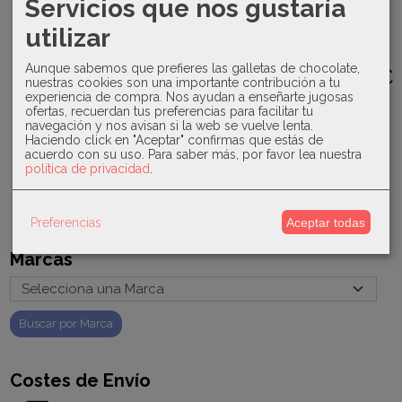
Servicios que nos gustaría
Juliana -
Babidu -
Babidu -
Kiokids -
Conjunto
Body tapeta
Conjunto
Termo
utilizar
gorro,
botones 1723
polaina
líquidos
bufanda y...
algodón...
500ml...
17,00 €
Aunque sabemos que prefieres las galletas de chocolate,
37,00 €
24,00 €
14,00 €
nuestras cookies son una importante contribución a tu
experiencia de compra. Nos ayudan a enseñarte jugosas
ofertas, recuerdan tus preferencias para facilitar tu
navegación y nos avisan si la web se vuelve lenta.
Haciendo click en "Aceptar" confirmas que estás de
acuerdo con su uso.
Para saber más, por favor lea nuestra
política de privacidad
.
Preferencias
Aceptar todas
Marcas
Costes de Envío