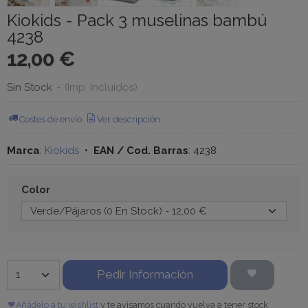
Kiokids - Pack 3 muselinas bambú
4238
12,00 €
Sin Stock
-
(Imp. Incluidos)
Costes de envío
Ver descripción
Marca
:
Kiokids
•
EAN / Cod. Barras
:
4238
Color
Pedir Información
Añádelo a tu wishlist
y te avisamos cuando vuelva a tener stock