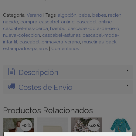
Categoría:
Verano
|
Tags:
algodón
bebe
bebes
recien
nacido
compra-cascabel-online
cascabel-online
cascabel-mas-cerca
bambu
cascabel-pola-de-siero
nueva-coleccion
cascabel-asturias
cascabel-moda-
infantil
cascabel
primavera-verano
muselinas
pack
estampados-pajaros
|
Comentarios
Descripción
Costes de Envío
Productos Relacionados
-0 %
-40 €