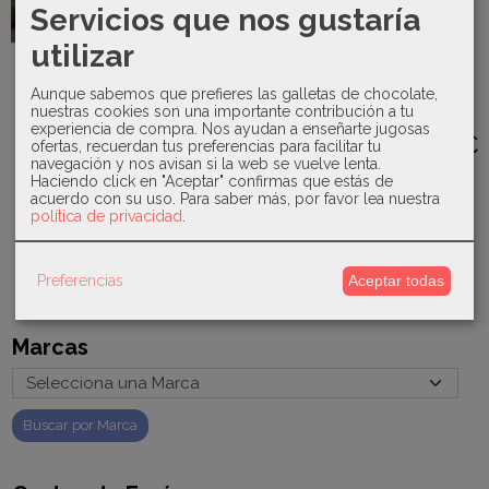
Servicios que nos gustaría
utilizar
Lor Miral -
Basmrati-
Yatsi -
Jesusito
Jesusito-
Pijama
Aunque sabemos que prefieres las galletas de chocolate,
crudo con...
Giselle
enterizo
Mayoral -
nuestras cookies son una importante contribución a tu
24600
cohete...
59,90 €
Portadocumentos
experiencia de compra. Nos ayudan a enseñarte jugosas
19,90 €
19,00 €
grabado...
ofertas, recuerdan tus preferencias para facilitar tu
59,90 €
navegación y nos avisan si la web se vuelve lenta.
18,00 €
59,90 €
Haciendo click en "Aceptar" confirmas que estás de
acuerdo con su uso.
Para saber más, por favor lea nuestra
política de privacidad
.
Preferencias
Aceptar todas
Marcas