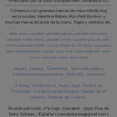
Financiado por la Unión Europea-Next Generation EU
Contamos con grandes marcas de ropa infantil muy
reconocidas. Valentina Bebés, Mon Petit Bonbon y
muchas más al alcance de tu mano. Trajes y vestidos de...
bebe
cascabel
cascabel-asturias
cascabel-mas-cerca
bebes
cascabel-moda-infantil
cascabel-online
cascabel-pola-de-siero
compra-cascabel-online
envios-24-48-horas
esperando al
conjunto
hacemos-envios
nueva-coleccion
bebe
ninas
otono-
mayoral
ninos
invierno
primavera-verano
recien nacido
Verano
Invierno
Ceremonia
Sacos de paseo y
Complementos para bebes
REBAJAS
Comunión
Ir arriba
Contáctanos
Aviso Legal
Política de
Privacidad
Condiciones de Compra
Desistir de un
pedido
Políticas de Cookies
Alcalde parrondo, nº11 bajo, Cascabel - 33510 Pola de
Siero, Asturias - (España) | cascabel.pola@gmail.com |