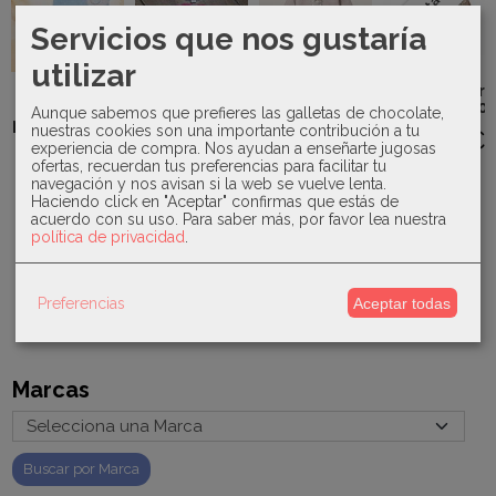
Agotado
Servicios que nos gustaría
utilizar
Kiokids -
Bolso nevera
Sardon -
Juliana-
beige 4260
Pijama
Chaqueta
Aunque sabemos que prefieres las galletas de chocolate,
patito HA700
corta-24213
Mac ilusión-
nuestras cookies son una importante contribución a tu
13,00 €
Conjunto de
experiencia de compra. Nos ayudan a enseñarte jugosas
22,65 €
27,00 €
punto-
ofertas, recuerdan tus preferencias para facilitar tu
Soñar...
navegación y nos avisan si la web se vuelve lenta.
Haciendo click en "Aceptar" confirmas que estás de
42,00 €
acuerdo con su uso.
Para saber más, por favor lea nuestra
política de privacidad
.
Preferencias
Aceptar todas
Marcas