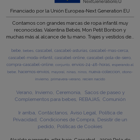
Financiado por la Unión Europea-Next Generation EU
Contamos con grandes marcas de ropa infantil muy
reconocidas. Valentina Bebés, Mon Petit Bonbon y
muchas más al alcance de tu mano. Trajes y vestidos de...
bebe
cascabel
cascabel-asturias
cascabel-mas-cerca
bebes
cascabel-moda-infantil
cascabel-online
cascabel-pola-de-siero
compra-cascabel-online
envios-24-48-horas
esperando al
conjunto
hacemos-envios
nueva-coleccion
bebe
ninas
otono-
mayoral
ninos
invierno
primavera-verano
recien nacido
Verano
Invierno
Ceremonia
Sacos de paseo y
Complementos para bebes
REBAJAS
Comunión
Ir arriba
Contáctanos
Aviso Legal
Política de
Privacidad
Condiciones de Compra
Desistir de un
pedido
Políticas de Cookies
Alcalde parrondo, nº11 bajo, Cascabel - 33510 Pola de