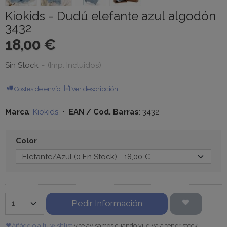
Kiokids - Dudú elefante azul algodón
3432
18,00 €
Sin Stock
-
(Imp. Incluidos)
Costes de envío
Ver descripción
Marca
:
Kiokids
•
EAN / Cod. Barras
:
3432
Color
Pedir Información
Añádelo a tu wishlist
y te avisamos cuando vuelva a tener stock