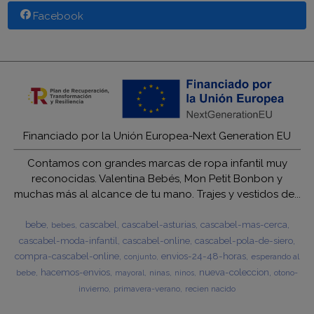
Facebook
Financiado por la Unión Europea-Next Generation EU
Contamos con grandes marcas de ropa infantil muy
reconocidas. Valentina Bebés, Mon Petit Bonbon y
muchas más al alcance de tu mano. Trajes y vestidos de...
bebe
cascabel
cascabel-asturias
cascabel-mas-cerca
bebes
cascabel-moda-infantil
cascabel-online
cascabel-pola-de-siero
compra-cascabel-online
envios-24-48-horas
esperando al
conjunto
hacemos-envios
nueva-coleccion
bebe
ninas
otono-
mayoral
ninos
invierno
primavera-verano
recien nacido