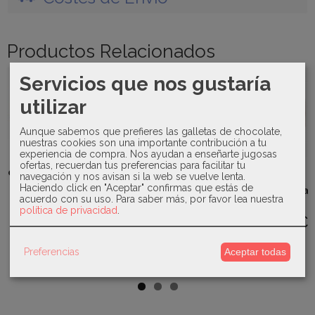
Productos Relacionados
Servicios que nos gustaría
-40 %
Agotado
Agotado
utilizar
Aunque sabemos que prefieres las galletas de chocolate,
nuestras cookies son una importante contribución a tu
Mayoral -
Uzturre -
Kiokids - Set
experiencia de compra. Nos ayudan a enseñarte jugosas
Pantalón
Saco silla
2 muselinas
ofertas, recuerdan tus preferencias para facilitar tu
Juliana -
chino sarga...
Micaela...
patitos...
navegación y nos avisan si la web se vuelve lenta.
Manta de
Haciendo click en "Aceptar" confirmas que estás de
10,20 €
128,00 €
24,00 €
punto para
acuerdo con su uso.
Para saber más, por favor lea nuestra
bebé...
política de privacidad
.
17,00 €
31,00 €
Preferencias
Aceptar todas