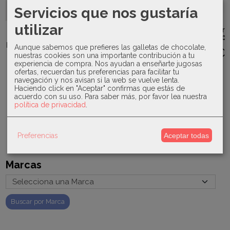
Servicios que nos gustaría
Kiokids -
utilizar
Bolso nevera
Sardón -
Babidú - San
beige 4260
Camiseta y
Babidu -
Francisco
boxer baño...
Pijama
Aunque sabemos que prefieres las galletas de chocolate,
13,00 €
Bebé rosa...
pelele niña
nuestras cookies son una importante contribución a tu
21,00 €
Familia...
41,00 €
experiencia de compra. Nos ayudan a enseñarte jugosas
ofertas, recuerdan tus preferencias para facilitar tu
25,00 €
42,00 €
navegación y nos avisan si la web se vuelve lenta.
Haciendo click en "Aceptar" confirmas que estás de
acuerdo con su uso.
Para saber más, por favor lea nuestra
política de privacidad
.
Preferencias
Aceptar todas
Marcas