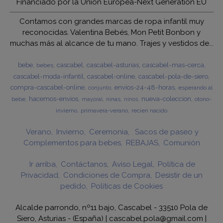
Financiado por la Unión Europea-Next Generation EU
Contamos con grandes marcas de ropa infantil muy
reconocidas. Valentina Bebés, Mon Petit Bonbon y
muchas más al alcance de tu mano. Trajes y vestidos de...
bebe
cascabel
cascabel-asturias
cascabel-mas-cerca
bebes
cascabel-moda-infantil
cascabel-online
cascabel-pola-de-siero
compra-cascabel-online
envios-24-48-horas
esperando al
conjunto
hacemos-envios
nueva-coleccion
bebe
ninas
otono-
mayoral
ninos
invierno
primavera-verano
recien nacido
Verano
Invierno
Ceremonia
Sacos de paseo y
Complementos para bebes
REBAJAS
Comunión
Ir arriba
Contáctanos
Aviso Legal
Política de
Privacidad
Condiciones de Compra
Desistir de un
pedido
Políticas de Cookies
Alcalde parrondo, nº11 bajo, Cascabel - 33510 Pola de
Siero, Asturias - (España) | cascabel.pola@gmail.com |