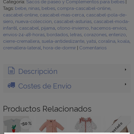
Categoría:
Sacos de paseo y Complementos para bebes
|
Tags:
bebe
ninas
bebes
compra-cascabel-online
cascabel-online
cascabel-mas-cerca
cascabel-pola-de-
siero
nueva-coleccion
cascabel-asturias
cascabel-moda-
infantil
cascabel
pijama
otono-invierno
hacemos-envios
envios-24-48-horas
bordados
letras
corazones
enterizo
cierre-cremallera
suela-antideslizante
yatsi
coralina
koala
cremallera-lateral
hora-de-dormir
|
Comentarios
Descripción
Costes de Envío
Productos Relacionados
-50 %
Agotado