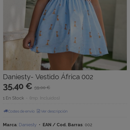
Daniesty- Vestido África 002
35,40 €
59,00 €
1 En Stock
-
(Imp. Incluidos)
Costes de envío
Ver descripción
Marca
:
Daniesty
•
EAN / Cod. Barras
:
002