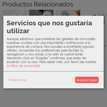
Productos Relacionados
-50 %
-15 %
Agotado
Servicios que nos gustaría
utilizar
Blanca
Kiokids -
Aunque sabemos que prefieres las galletas de chocolate,
Valiente -
Babero
Juliana -
nuestras cookies son una importante contribución a tu
Conjunto
silicona oso
Conjunto de
experiencia de compra. Nos ayudan a enseñarte jugosas
Mayoral -
niño lino...
verde...
2 piezas de...
ofertas, recuerdan tus preferencias para facilitar tu
Cambiador
navegación y nos avisan si la web se vuelve lenta.
38,00 €
8,00 €
19237
25,42 €
Haciendo click en "Aceptar" confirmas que estás de
23,00 €
76,00 €
acuerdo con su uso.
Para saber más, por favor lea nuestra
29,90 €
política de privacidad
.
Preferencias
Aceptar todas