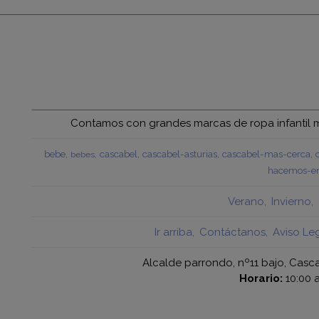
Contamos con grandes marcas de ropa infantil mu
bebe
cascabel
cascabel-asturias
cascabel-mas-cerca
bebes
hacemos-en
Verano
Invierno
Ir arriba
Contáctanos
Aviso Le
Alcalde parrondo, nº11 bajo, Casca
Horario:
10:00 