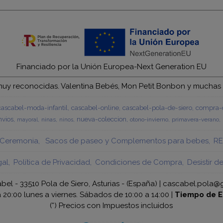
Financiado por la Unión Europea-Next Generation EU
y reconocidas. Valentina Bebés, Mon Petit Bonbon y muchas má
cascabel-moda-infantil
cascabel-online
cascabel-pola-de-siero
compra-c
vios
nueva-coleccion
ninas
otono-invierno
primavera-verano
mayoral
ninos
Ceremonia
Sacos de paseo y Complementos para bebes
RE
gal
Política de Privacidad
Condiciones de Compra
Desistir d
bel - 33510 Pola de Siero, Asturias - (España) | cascabel.pola@
a 20:00 lunes a viernes. Sábados de 10:00 a 14:00 |
Tiempo de E
(*) Precios con Impuestos incluidos