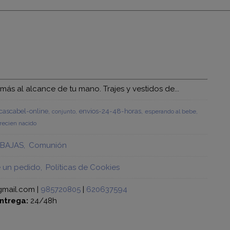
s al alcance de tu mano. Trajes y vestidos de...
ascabel-online
envios-24-48-horas
esperando al bebe
conjunto
recien nacido
BAJAS
Comunión
e un pedido
Políticas de Cookies
gmail.com |
985720805
|
620637594
ntrega:
24/48h