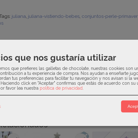
Tags:
juliana
juliana-vistiendo-bebes
conjuntos-perle-primaver
os
N
COSTES DE ENVÍO
ios que nos gustaría utilizar
vera -verano
os que prefieres las galletas de chocolate, nuestras cookies son u
ontribución a tu experiencia de compra. Nos ayudan a enseñarte jug
para la primera puesta y primeros meses del bebé. Compuesto d
erdan tus preferencias para facilitar tu navegación y nos avisan si la 
ta en el puño que lo hace mas adaptable y cuellito en volante 
. Haciendo click en "Aceptar" confirmas que estás de acuerdo con su 
or favor lea nuestra
política de privacidad
.
s
Acept
Relacionados