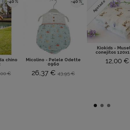
-40 %
-40 %
Agotado
Kiokids - Muse
conejitos 120x1
12,00 €
da chino
Micolino - Pelele Odette
2
0960
26,37 €
,00 €
43,95 €