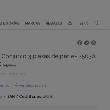
ATEGORÍAS
MARCAS
REBAJAS
0
- Conjunto 3 piezas de perlé- 25030
€
34,00 €
(Imp. Incluidos)
 envío
Ver descripción
na
•
EAN / Cod. Barras
:
25030