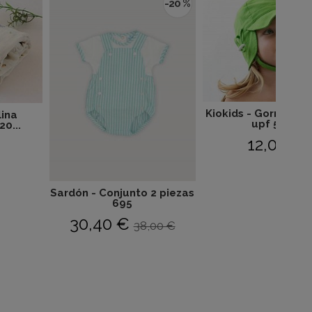
-20 %
Kiokids - Gorro pro
lina
upf 50+...
20...
12,00 €
Sardón - Conjunto 2 piezas
695
30,40 €
38,00 €