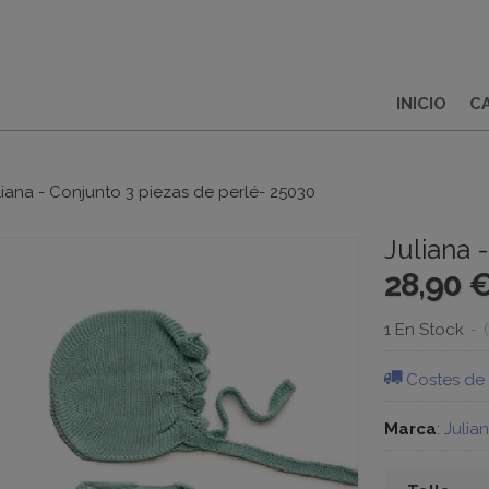
INICIO
C
liana - Conjunto 3 piezas de perlé- 25030
Juliana 
28,90 
1 En Stock
-
Costes de
Marca
:
Julia