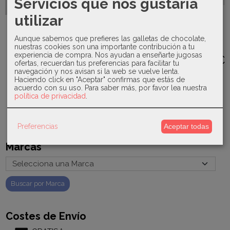
Servicios que nos gustaría
silicona Le
sonajero...
Petit...
Mayoral -
utilizar
19,00 €
Vestido
Paz
9,00 €
fluido
Rodríguez -
botones
Aunque sabemos que prefieres las galletas de chocolate,
Colchoneta
3931
silla...
nuestras cookies son una importante contribución a tu
experiencia de compra. Nos ayudan a enseñarte jugosas
19,80 €
49,95 €
ofertas, recuerdan tus preferencias para facilitar tu
navegación y nos avisan si la web se vuelve lenta.
33,00 €
Haciendo click en "Aceptar" confirmas que estás de
acuerdo con su uso.
Para saber más, por favor lea nuestra
política de privacidad
.
Preferencias
Aceptar todas
Marcas
Costes de Envío