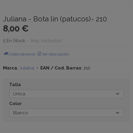
Juliana - Bota lin (patucos)- 210
8,00 €
5 En Stock
-
(Imp. Incluidos)
Costes de envío
Ver descripción
Marca
:
Juliana
•
EAN / Cod. Barras
:
210
Talla
Color