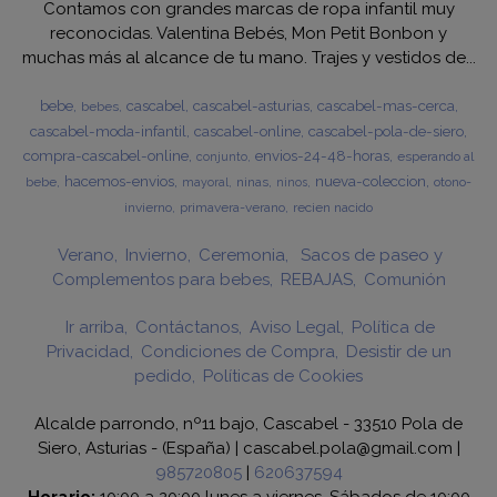
Contamos con grandes marcas de ropa infantil muy
reconocidas. Valentina Bebés, Mon Petit Bonbon y
muchas más al alcance de tu mano. Trajes y vestidos de...
bebe
cascabel
cascabel-asturias
cascabel-mas-cerca
bebes
cascabel-moda-infantil
cascabel-online
cascabel-pola-de-siero
compra-cascabel-online
envios-24-48-horas
esperando al
conjunto
hacemos-envios
nueva-coleccion
bebe
ninas
otono-
mayoral
ninos
invierno
primavera-verano
recien nacido
Verano
Invierno
Ceremonia
Sacos de paseo y
Complementos para bebes
REBAJAS
Comunión
Ir arriba
Contáctanos
Aviso Legal
Política de
Privacidad
Condiciones de Compra
Desistir de un
pedido
Políticas de Cookies
Alcalde parrondo, nº11 bajo, Cascabel - 33510 Pola de
Siero, Asturias - (España) | cascabel.pola@gmail.com |
985720805
|
620637594