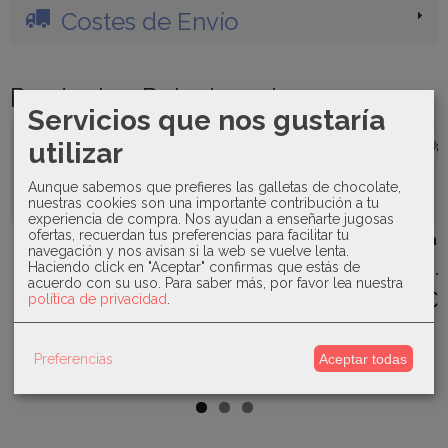
Costes de Envío
Productos Relacionados
Servicios que nos gustaría
utilizar
-0 %
-4 €
-50 %
Aunque sabemos que prefieres las galletas de chocolate,
nuestras cookies son una importante contribución a tu
experiencia de compra. Nos ayudan a enseñarte jugosas
ofertas, recuerdan tus preferencias para facilitar tu
Juliana -
Sardón - San
Babidu -
Mac Ilusión-
navegación y nos avisan si la web se vuelve lenta.
Conjunto
Francisco
Pijama con
Conjunto
Haciendo click en "Aceptar" confirmas que estás de
gorro y
botones...
conejo 19709
niño -Cala...
acuerdo con su uso.
Para saber más, por favor lea nuestra
budanda...
48,00 €
25,00 €
23,45 €
política de privacidad
.
39,70 €
48,00 €
28,90 €
46,90 €
Preferencias
Aceptar todas