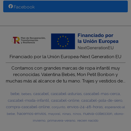
Facebook
Financiado por la Unión Europea-Next Generation EU
Contamos con grandes marcas de ropa infantil muy
reconocidas. Valentina Bebés, Mon Petit Bonbon y
muchas más al alcance de tu mano. Trajes y vestidos de...
bebe
cascabel
cascabel-asturias
cascabel-mas-cerca
bebes
cascabel-moda-infantil
cascabel-online
cascabel-pola-de-siero
compra-cascabel-online
envios-24-48-horas
esperando al
conjunto
hacemos-envios
nueva-coleccion
bebe
ninas
otono-
mayoral
ninos
invierno
primavera-verano
recien nacido