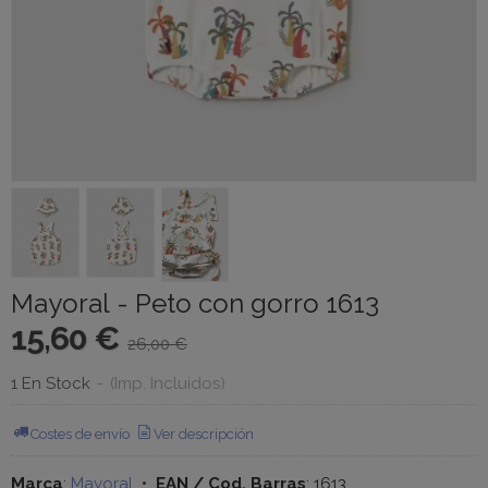
Mayoral - Peto con gorro 1613
15,60 €
26,00 €
1 En Stock
-
(Imp. Incluidos)
Costes de envío
Ver descripción
Marca
:
Mayoral
•
EAN / Cod. Barras
:
1613