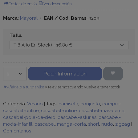
Costes de envío
Ver descripción
Marca
:
Mayoral
•
EAN / Cod. Barras
:
3209
Talla
Pedir Información
Añádelo a tu wishlist
y te avisamos cuando vuelva a tener stock
Categoría:
Verano
|
Tags:
camiseta
conjunto
compra-
cascabel-online
cascabel-online
cascabel-mas-cerca
cascabel-pola-de-siero
cascabel-asturias
cascabel-
moda-infantil
cascabel
manga-corta
short
nudo
zigzag
|
Comentarios