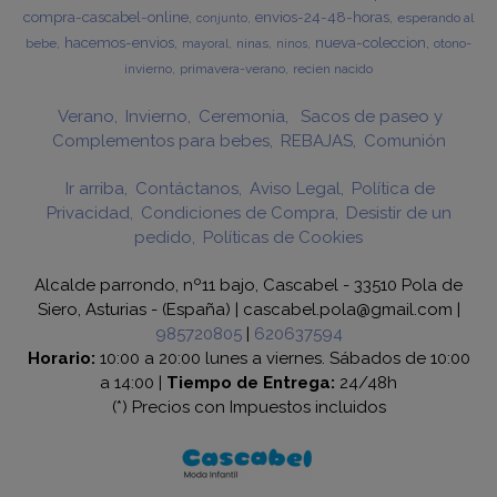
compra-cascabel-online
envios-24-48-horas
esperando al
conjunto
hacemos-envios
nueva-coleccion
bebe
ninas
otono-
mayoral
ninos
invierno
primavera-verano
recien nacido
Verano
Invierno
Ceremonia
Sacos de paseo y
Complementos para bebes
REBAJAS
Comunión
Ir arriba
Contáctanos
Aviso Legal
Política de
Privacidad
Condiciones de Compra
Desistir de un
pedido
Políticas de Cookies
Alcalde parrondo, nº11 bajo, Cascabel - 33510 Pola de
Siero, Asturias - (España) | cascabel.pola@gmail.com |
985720805
|
620637594
Horario:
10:00 a 20:00 lunes a viernes. Sábados de 10:00
a 14:00 |
Tiempo de Entrega:
24/48h
(*) Precios con Impuestos incluidos