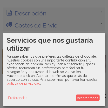
Descripción
Costes de Envío
Servicios que nos gustaría
Productos Relacionados
utilizar
-10 €
Agotado
Aunque sabemos que prefieres las galletas de chocolate,
nuestras cookies son una importante contribución a tu
experiencia de compra. Nos ayudan a enseñarte jugosas
ofertas, recuerdan tus preferencias para facilitar tu
navegación y nos avisan si la web se vuelve lenta.
Haciendo click en "Aceptar" confirmas que estás de
Babidu -
Mayoral -
Uzturre -
acuerdo con su uso.
Para saber más, por favor lea nuestra
Pijama con
Cambiador
Talega
política de privacidad
.
Paz
nido de
topos 19315
colección
Rodríguez -
abeja...
Gilda...
22,00 €
Manta pelo...
25,00 €
68,00 €
47,50 €
Preferencias
Aceptar todas
34,50 €