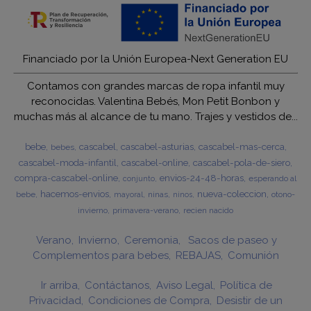
Financiado por la Unión Europea-Next Generation EU
Contamos con grandes marcas de ropa infantil muy
reconocidas. Valentina Bebés, Mon Petit Bonbon y
muchas más al alcance de tu mano. Trajes y vestidos de...
bebe
cascabel
cascabel-asturias
cascabel-mas-cerca
bebes
cascabel-moda-infantil
cascabel-online
cascabel-pola-de-siero
compra-cascabel-online
envios-24-48-horas
esperando al
conjunto
hacemos-envios
nueva-coleccion
bebe
ninas
otono-
mayoral
ninos
invierno
primavera-verano
recien nacido
Verano
Invierno
Ceremonia
Sacos de paseo y
Complementos para bebes
REBAJAS
Comunión
Ir arriba
Contáctanos
Aviso Legal
Política de
Privacidad
Condiciones de Compra
Desistir de un