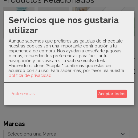
Productos Relacionados
Agotado
Agotado
Servicios que nos gustaría
utilizar
Kiokids -
Aunque sabemos que prefieres las galletas de chocolate,
Babero
Sardon -
nuestras cookies son una importante contribución a tu
impermeable
Mayoral -
Conjunto
Juliana-
experiencia de compra. Nos ayudan a enseñarte jugosas
con...
Set 2
San
Manta Lin
ofertas, recuerdan tus preferencias para facilitar tu
pijamas
Francisco...
Bodoques-
9,00 €
navegación y nos avisan si la web se vuelve lenta.
tundosados...
25018
46,00 €
Haciendo click en "Aceptar" confirmas que estás de
38,00 €
29,90 €
acuerdo con su uso.
Para saber más, por favor lea nuestra
política de privacidad
.
Preferencias
Aceptar todas
Marcas