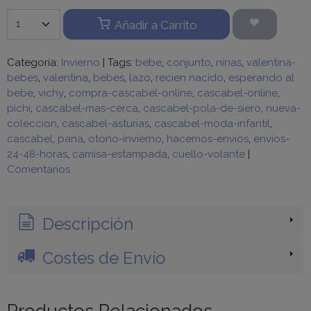
Añadir a Carrito
Categoría:
Invierno
|
Tags:
bebe
conjunto
ninas
valentina-
bebes
valentina
bebes
lazo
recien nacido
esperando al
bebe
vichy
compra-cascabel-online
cascabel-online
pichi
cascabel-mas-cerca
cascabel-pola-de-siero
nueva-
coleccion
cascabel-asturias
cascabel-moda-infantil
cascabel
pana
otono-invierno
hacemos-envios
envios-
24-48-horas
camisa-estampada
cuello-volante
|
Comentarios
Descripción
Costes de Envío