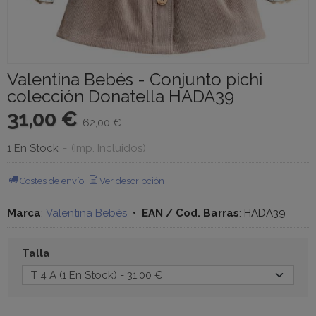
Valentina Bebés - Conjunto pichi
colección Donatella HADA39
31,00 €
62,00 €
1 En Stock
-
(Imp. Incluidos)
Costes de envío
Ver descripción
Marca
:
Valentina Bebés
•
EAN / Cod. Barras
:
HADA39
Talla