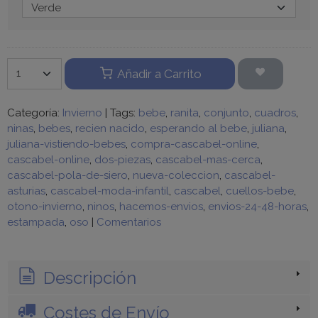
Añadir a Carrito
Categoría:
Invierno
|
Tags:
bebe
ranita
conjunto
cuadros
ninas
bebes
recien nacido
esperando al bebe
juliana
juliana-vistiendo-bebes
compra-cascabel-online
cascabel-online
dos-piezas
cascabel-mas-cerca
cascabel-pola-de-siero
nueva-coleccion
cascabel-
asturias
cascabel-moda-infantil
cascabel
cuellos-bebe
otono-invierno
ninos
hacemos-envios
envios-24-48-horas
estampada
oso
|
Comentarios
Descripción
Costes de Envío