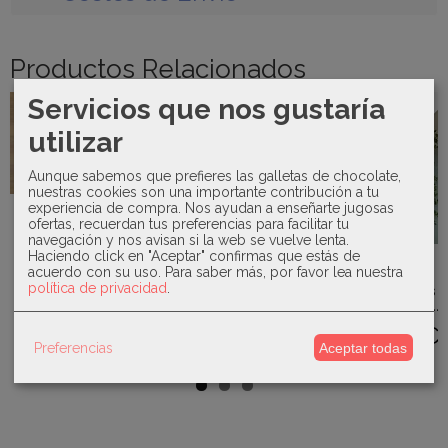
Productos Relacionados
Servicios que nos gustaría
-10 €
Agotado
utilizar
Aunque sabemos que prefieres las galletas de chocolate,
nuestras cookies son una importante contribución a tu
experiencia de compra. Nos ayudan a enseñarte jugosas
Babidu -
Mikamama -
ofertas, recuerdan tus preferencias para facilitar tu
Pijama con
Pelele de
navegación y nos avisan si la web se vuelve lenta.
nido de
bautizo
Sardón -
abeja...
organza...
Haciendo click en "Aceptar" confirmas que estás de
Conjunto 3
Mikamama -
acuerdo con su uso.
Para saber más, por favor lea nuestra
piezas
Pelele
25,00 €
79,00 €
política de privacidad
.
Familia...
bodoques
bordados...
34,50 €
57,00 €
52,00 €
Preferencias
Aceptar todas