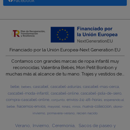
Facebook
Financiado por la Unión Europea-Next Generation EU
Contamos con grandes marcas de ropa infantil muy
reconocidas. Valentina Bebés, Mon Petit Bonbon y
muchas más al alcance de tu mano. Trajes y vestidos de...
bebe
cascabel
cascabel-asturias
cascabel-mas-cerca
bebes
cascabel-moda-infantil
cascabel-online
cascabel-pola-de-siero
compra-cascabel-online
envios-24-48-horas
esperando al
conjunto
hacemos-envios
nueva-coleccion
bebe
ninas
otono-
mayoral
ninos
invierno
primavera-verano
recien nacido
Verano
Invierno
Ceremonia
Sacos de paseo y