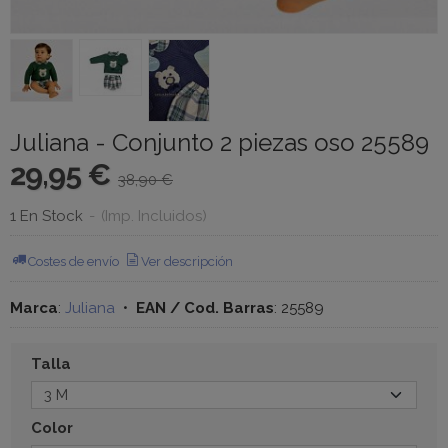
Juliana - Conjunto 2 piezas oso 25589
29,95 €
38,90 €
1 En Stock
-
(Imp. Incluidos)
Costes de envío
Ver descripción
Marca
:
Juliana
•
EAN / Cod. Barras
:
25589
Talla
Color