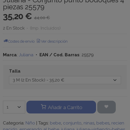
piezas 25579
35,20 €
44,00 €
2 En Stock
-
(Imp. Incluidos)
Costes de envío
Ver descripción
Marca
:
Juliana
•
EAN / Cod. Barras
:
25579
Talla
Añadir a Carrito
Categoría:
Niño
|
Tags:
bebe
conjunto
ninas
bebes
recien
nacido
esperando al bebe
juliana
juliana-vistiendo-bebes