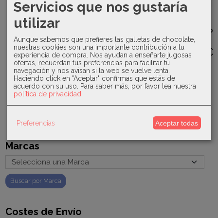
Servicios que nos gustaría
Mac Ilusion -
Sigar -
Sardón -
Traje 3
Chaquetón
Conjunto
Yatsi -
piezas...
de punto con
ranita dos
utilizar
Pijama
pelo...
piezas...
33,50 €
enterizo Lion
59,93 €
25,60 €
24200413
Aunque sabemos que prefieres las galletas de chocolate,
33,50 €
nuestras cookies son una importante contribución a tu
18,00 €
79,90 €
32,00 €
experiencia de compra. Nos ayudan a enseñarte jugosas
ofertas, recuerdan tus preferencias para facilitar tu
navegación y nos avisan si la web se vuelve lenta.
Haciendo click en "Aceptar" confirmas que estás de
acuerdo con su uso.
Para saber más, por favor lea nuestra
política de privacidad
.
Preferencias
Aceptar todas
Marcas
Costes de Envío