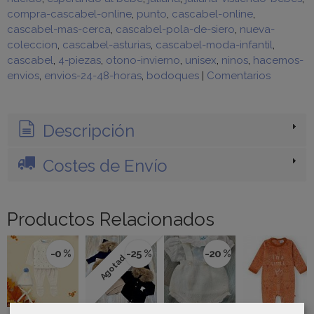
compra-cascabel-online
punto
cascabel-online
cascabel-mas-cerca
cascabel-pola-de-siero
nueva-
coleccion
cascabel-asturias
cascabel-moda-infantil
cascabel
4-piezas
otono-invierno
unisex
ninos
hacemos-
envios
envios-24-48-horas
bodoques
|
Comentarios
Descripción
Costes de Envío
Productos Relacionados
-0 %
-25 %
-20 %
Agotado