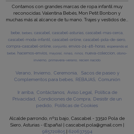
Contamos con grandes marcas de ropa infantil muy
reconocidas. Valentina Bebés, Mon Petit Bonbon y
muchas más al alcance de tu mano. Trajes y vestidos de...
bebe
cascabel
cascabel-asturias
cascabel-mas-cerca
bebes
cascabel-moda-infantil
cascabel-online
cascabel-pola-de-siero
compra-cascabel-online
envios-24-48-horas
esperando al
conjunto
hacemos-envios
nueva-coleccion
bebe
ninas
otono-
mayoral
ninos
invierno
primavera-verano
recien nacido
Verano
Invierno
Ceremonia
Sacos de paseo y
Complementos para bebes
REBAJAS
Comunión
Ir arriba
Contáctanos
Aviso Legal
Política de
Privacidad
Condiciones de Compra
Desistir de un
pedido
Políticas de Cookies
Alcalde parrondo, nº11 bajo, Cascabel - 33510 Pola de
Siero, Asturias - (España) | cascabel.pola@gmail.com |
985720805
|
620637594