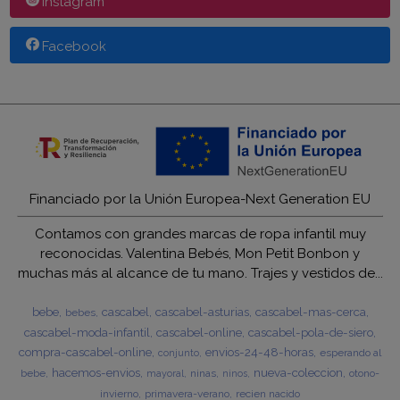
Instagram
Facebook
Financiado por la Unión Europea-Next Generation EU
Contamos con grandes marcas de ropa infantil muy
reconocidas. Valentina Bebés, Mon Petit Bonbon y
muchas más al alcance de tu mano. Trajes y vestidos de...
bebe
cascabel
cascabel-asturias
cascabel-mas-cerca
bebes
cascabel-moda-infantil
cascabel-online
cascabel-pola-de-siero
compra-cascabel-online
envios-24-48-horas
esperando al
conjunto
hacemos-envios
nueva-coleccion
bebe
ninas
otono-
mayoral
ninos
invierno
primavera-verano
recien nacido