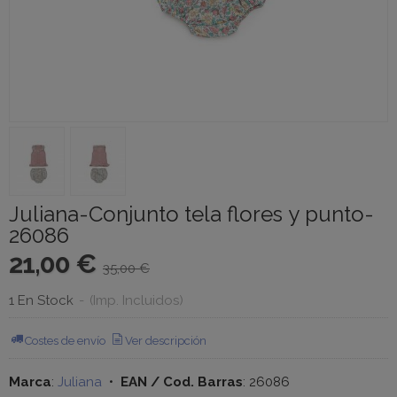
Juliana-Conjunto tela flores y punto-
26086
21,00 €
35,00 €
1 En Stock
-
(Imp. Incluidos)
Costes de envío
Ver descripción
Marca
:
Juliana
•
EAN / Cod. Barras
:
26086