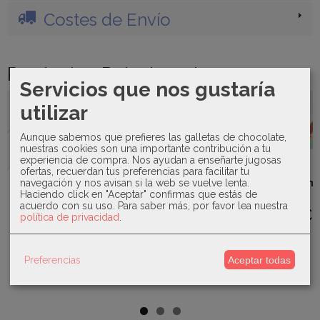
Costes de Envío
Productos Relacionados
Servicios que nos gustaría
utilizar
-40 %
-20 %
Agotado
Agotado
Aunque sabemos que prefieres las galletas de chocolate,
nuestras cookies son una importante contribución a tu
experiencia de compra. Nos ayudan a enseñarte jugosas
Kiokids -
Kiokids -
ofertas, recuerdan tus preferencias para facilitar tu
Termo
Gorro
Sardón -
sólidos
protección
navegación y nos avisan si la web se vuelve lenta.
Camiseta y
Mayoral -
salvia 3722
upf50+...
Haciendo click en "Aceptar" confirmas que estás de
boxer baño
Conjunto
acuerdo con su uso.
Para saber más, por favor lea nuestra
pez...
falda
22,00 €
12,00 €
política de privacidad
.
estampada
37,60 €
y...
19,80 €
47,00 €
Preferencias
Aceptar todas
33,00 €