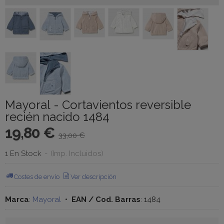
Mayoral - Cortavientos reversible
recién nacido 1484
19,80 €
33,00 €
1 En Stock
-
(Imp. Incluidos)
Costes de envío
Ver descripción
Marca
:
Mayoral
•
EAN / Cod. Barras
:
1484