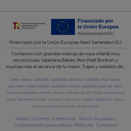
Financiado por la Unión Europea-Next Generation EU
Contamos con grandes marcas de ropa infantil muy
reconocidas. Valentina Bebés, Mon Petit Bonbon y
muchas más al alcance de tu mano. Trajes y vestidos de...
bebe
cascabel
cascabel-asturias
cascabel-mas-cerca
bebes
cascabel-moda-infantil
cascabel-online
cascabel-pola-de-siero
compra-cascabel-online
envios-24-48-horas
esperando al
conjunto
hacemos-envios
nueva-coleccion
bebe
ninas
otono-
mayoral
ninos
invierno
primavera-verano
recien nacido
Verano
Invierno
Ceremonia
Sacos de paseo y
Complementos para bebes
REBAJAS
Comunión