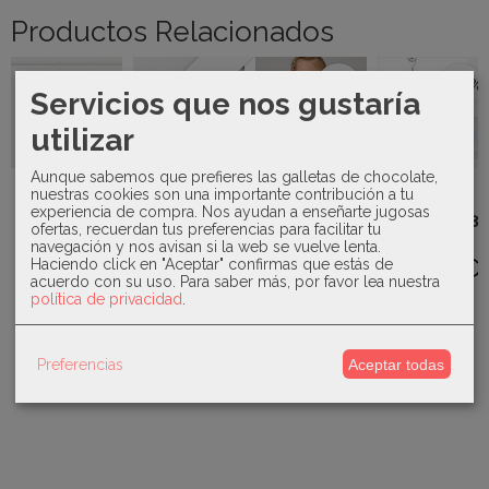
Productos Relacionados
-50 %
-50 %
Agotado
Servicios que nos gustaría
utilizar
Aunque sabemos que prefieres las galletas de chocolate,
Mayoral -
Kiokids - Set
Valentina
nuestras cookies son una importante contribución a tu
Set 2
2
Bebés -
experiencia de compra. Nos ayudan a enseñarte jugosas
pijamas 1711
muselinas...
Conjunto 3
Mayoral -
ofertas, recuerdan tus preferencias para facilitar tu
piezas...
38,00 €
24,00 €
Blusa
navegación y nos avisan si la web se vuelve lenta.
34,50 €
estampada
Haciendo click en "Aceptar" confirmas que estás de
volantes...
acuerdo con su uso.
Para saber más, por favor lea nuestra
69,00 €
política de privacidad
.
13,00 €
26,00 €
Preferencias
Aceptar todas