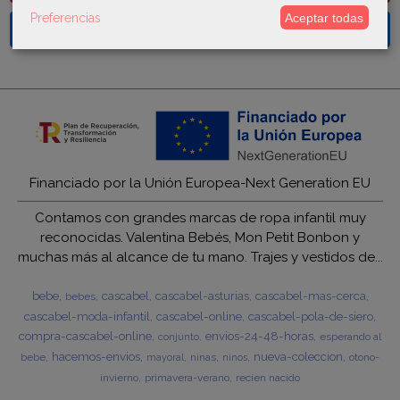
Preferencias
Aceptar todas
Facebook
Financiado por la Unión Europea-Next Generation EU
Contamos con grandes marcas de ropa infantil muy
reconocidas. Valentina Bebés, Mon Petit Bonbon y
muchas más al alcance de tu mano. Trajes y vestidos de...
bebe
cascabel
cascabel-asturias
cascabel-mas-cerca
bebes
cascabel-moda-infantil
cascabel-online
cascabel-pola-de-siero
compra-cascabel-online
envios-24-48-horas
esperando al
conjunto
hacemos-envios
nueva-coleccion
bebe
ninas
otono-
mayoral
ninos
invierno
primavera-verano
recien nacido