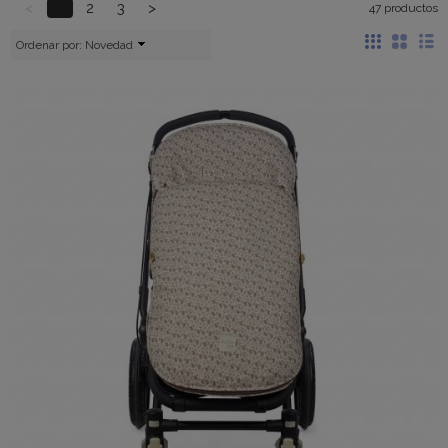
<
1
2
3
>
47 productos
Ordenar por:
Novedad