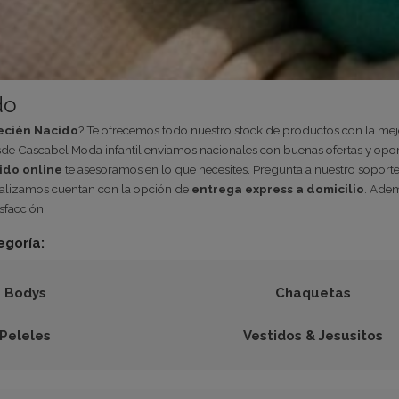
do
ecién Nacido
? Te ofrecemos todo nuestro stock de productos con la me
sde Cascabel Moda infantil enviamos nacionales con buenas ofertas y oport
ido online
te asesoramos en lo que necesites. Pregunta a nuestro soporte
ealizamos cuentan con la opción de
entrega express a domicilio
. Adem
sfacción.
egoría:
Bodys
Chaquetas
Peleles
Vestidos & Jesusitos