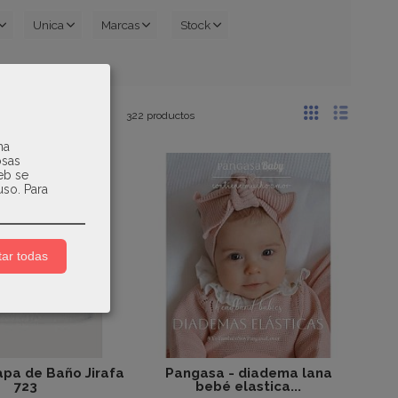
Unica
Marcas
Stock
8
9
10
>
322 productos
na
osas
web se
uso.
Para
ar todas
pa de Baño Jirafa
Pangasa - diadema lana
723
bebé elastica...