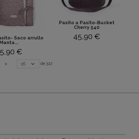
Pasito a Pasito-Bucket
Cherry 540
45,90 €
asito- Saco arrullo
Manta...
5,90 €
>
de 322