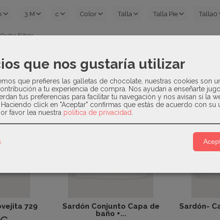
o
3 M
c
Color
Talla
Talla Pie
Talla0
 Quitar Filtros
ios que nos gustaría utilizar
<
1
2
3
4
5
6
7
d
os que prefieres las galletas de chocolate, nuestras cookies son u
ontribución a tu experiencia de compra. Nos ayudan a enseñarte jug
erdan tus preferencias para facilitar tu navegación y nos avisan si la 
. Haciendo click en "Aceptar" confirmas que estás de acuerdo con su 
or favor lea nuestra
política de privacidad
.
s
Acept
vejita 729
Sardón Conjunto Capa de
Sardón- Ca
baño +...