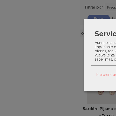
Filtrar por
Preci
|
x
Servic
Ordenar por:
Noveda
Aunque sabem
importante c
ofertas, recu
vuelve lenta
saber más, p
Preferencia
Sardón- Pijama o