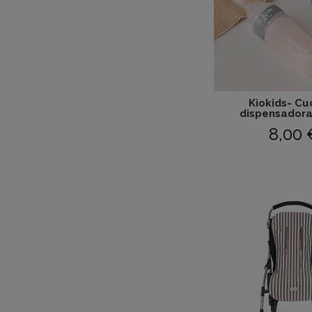
Kiokids- Cu
dispensadora 
8,00 