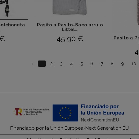
Colchoneta
Pasito a Pasito-Saco arrulo
.
Littel...
 €
45,90 €
Pasito a P
4
<
1
2
3
4
5
6
7
8
9
10
Financiado por la Unión Europea-Next Generation EU