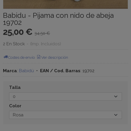
Babidu - Pijama con nido de abeja
19702
25,00 €
34,50 €
2 En Stock
-
(Imp. Incluidos)
Costes de envío
Ver descripción
Marca
:
Babidú
•
EAN / Cod. Barras
:
19702
Talla
Color