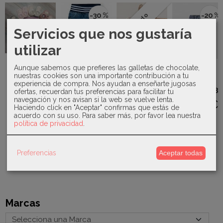
-30 %
-20 %
Agotado
Servicios que nos gustaría
utilizar
Kiokids -
Mordedor
Juliana -
conejito
Mayoral -
Aunque sabemos que prefieres las galletas de chocolate,
Patuco con
madrea...
Canada
Pantalón
nuestras cookies son una importante contribución a tu
pompón de
House -
tejano
experiencia de compra. Nos ayudan a enseñarte jugosas
pelo...
12,00 €
Pantalón
básico 593
ofertas, recuerdan tus preferencias para facilitar tu
14,00 €
Baseball
navegación y nos avisan si la web se vuelve lenta.
16,00 €
Boy...
Haciendo click en "Aceptar" confirmas que estás de
acuerdo con su uso.
Para saber más, por favor lea nuestra
14,70 €
20,00 €
política de privacidad
.
21,00 €
Preferencias
Aceptar todas
Marcas