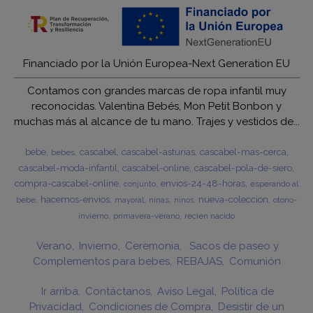
Financiado por la Unión Europea-Next Generation EU
Contamos con grandes marcas de ropa infantil muy
reconocidas. Valentina Bebés, Mon Petit Bonbon y
muchas más al alcance de tu mano. Trajes y vestidos de...
bebe
cascabel
cascabel-asturias
cascabel-mas-cerca
bebes
cascabel-moda-infantil
cascabel-online
cascabel-pola-de-siero
compra-cascabel-online
envios-24-48-horas
esperando al
conjunto
hacemos-envios
nueva-coleccion
bebe
ninas
otono-
mayoral
ninos
invierno
primavera-verano
recien nacido
Verano
Invierno
Ceremonia
Sacos de paseo y
Complementos para bebes
REBAJAS
Comunión
Ir arriba
Contáctanos
Aviso Legal
Política de
Privacidad
Condiciones de Compra
Desistir de un