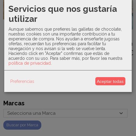
Servicios que nos gustaría
utilizar
Babidu -
Kiokids -
Pijama con
Taza termo
Aunque sabemos que prefieres las galletas de chocolate,
cuello de
entrenamiento...
nuestras cookies son una importante contribución a tu
Mayoral -
Mac Ilusión-
pique...
experiencia de compra. Nos ayudan a enseñarte jugosas
Saco de
Toquilla
22,00 €
dormir 19539
ofertas, recuerdan tus preferencias para facilitar tu
volante-...
25,88 €
navegación y nos avisan si la web se vuelve lenta.
46,00 €
45,00 €
Haciendo click en "Aceptar" confirmas que estás de
34,50 €
acuerdo con su uso.
Para saber más, por favor lea nuestra
política de privacidad
.
Preferencias
Aceptar todas
Marcas