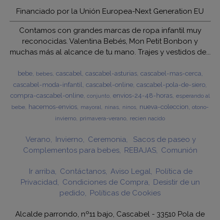
Financiado por la Unión Europea-Next Generation EU
Contamos con grandes marcas de ropa infantil muy
reconocidas. Valentina Bebés, Mon Petit Bonbon y
muchas más al alcance de tu mano. Trajes y vestidos de...
bebe
cascabel
cascabel-asturias
cascabel-mas-cerca
bebes
cascabel-moda-infantil
cascabel-online
cascabel-pola-de-siero
compra-cascabel-online
envios-24-48-horas
esperando al
conjunto
hacemos-envios
nueva-coleccion
bebe
ninas
otono-
mayoral
ninos
invierno
primavera-verano
recien nacido
Verano
Invierno
Ceremonia
Sacos de paseo y
Complementos para bebes
REBAJAS
Comunión
Ir arriba
Contáctanos
Aviso Legal
Política de
Privacidad
Condiciones de Compra
Desistir de un
pedido
Políticas de Cookies
Alcalde parrondo, nº11 bajo, Cascabel - 33510 Pola de