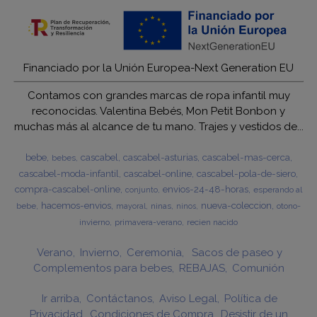
Financiado por la Unión Europea-Next Generation EU
Contamos con grandes marcas de ropa infantil muy
reconocidas. Valentina Bebés, Mon Petit Bonbon y
muchas más al alcance de tu mano. Trajes y vestidos de...
bebe
cascabel
cascabel-asturias
cascabel-mas-cerca
bebes
cascabel-moda-infantil
cascabel-online
cascabel-pola-de-siero
compra-cascabel-online
envios-24-48-horas
esperando al
conjunto
hacemos-envios
nueva-coleccion
bebe
ninas
otono-
mayoral
ninos
invierno
primavera-verano
recien nacido
Verano
Invierno
Ceremonia
Sacos de paseo y
Complementos para bebes
REBAJAS
Comunión
Ir arriba
Contáctanos
Aviso Legal
Política de
Privacidad
Condiciones de Compra
Desistir de un