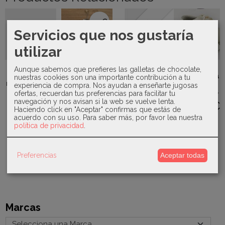
-4 €
Agotado
Servicios que nos gustaría
utilizar
Mayoral -
Babidu -
Mayoral -
Sardón -
Aunque sabemos que prefieres las galletas de chocolate,
neceser
Pijama con
Portachupete
Mercedita
nuestras cookies son una importante contribución a tu
multifunción
conejo 19709
detalle
nacarada
experiencia de compra. Nos ayudan a enseñarte jugosas
19046
logo...
caladito...
ofertas, recuerdan tus preferencias para facilitar tu
25,00 €
navegación y nos avisan si la web se vuelve lenta.
22,00 €
12,00 €
31,00 €
Haciendo click en "Aceptar" confirmas que estás de
28,90 €
acuerdo con su uso.
Para saber más, por favor lea nuestra
política de privacidad
.
Preferencias
Aceptar todas
Marcas