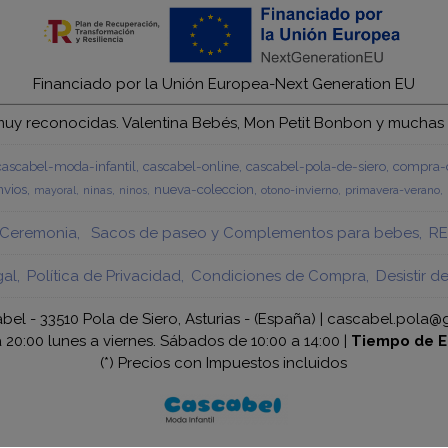
Financiado por la Unión Europea-Next Generation EU
y reconocidas. Valentina Bebés, Mon Petit Bonbon y muchas má
cascabel-moda-infantil
cascabel-online
cascabel-pola-de-siero
compra-c
vios
nueva-coleccion
ninas
otono-invierno
primavera-verano
mayoral
ninos
Ceremonia
Sacos de paseo y Complementos para bebes
RE
gal
Política de Privacidad
Condiciones de Compra
Desistir d
bel - 33510 Pola de Siero, Asturias - (España) | cascabel.pola@
a 20:00 lunes a viernes. Sábados de 10:00 a 14:00 |
Tiempo de E
(*) Precios con Impuestos incluidos