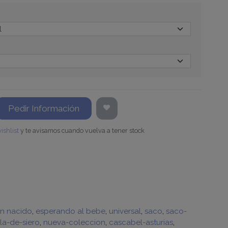
Pedir Información
ishlist
y te avisamos cuando vuelva a tener stock
en nacido
esperando al bebe
universal
saco
saco-
la-de-siero
nueva-coleccion
cascabel-asturias