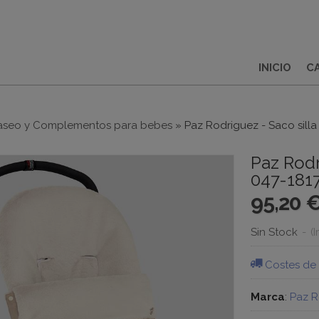
INICIO
C
aseo y Complementos para bebes
»
Paz Rodriguez - Saco silla
Paz Rodr
047-181
95,20 
Sin Stock
-
(
Costes de
Marca
:
Paz R