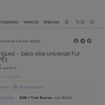
ATEGORÍAS
MARCAS
REBAJAS
0
 universal Fur 047-181783
iguez - Saco silla universal Fur
783
€
119,00 €
Imp. Incluidos)
 envío
Ver descripción
odriguez
•
EAN / Cod. Barras
:
047-181783