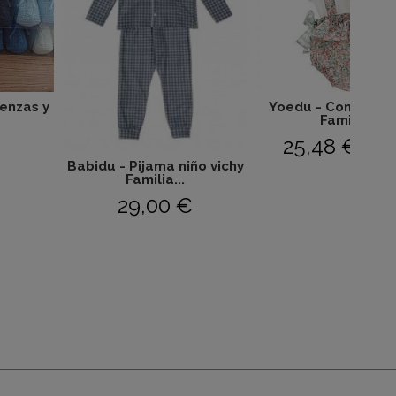
renzas y
Yoedu - Conjunto r
Familia...
25,48 €
50,9
Babidu - Pijama niño vichy
Familia...
29,00 €