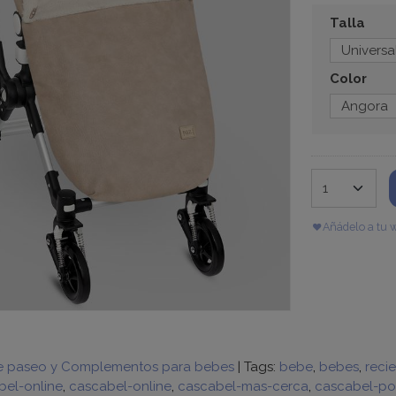
Talla
Color
Añádelo a tu w
e paseo y Complementos para bebes
|
Tags:
bebe
bebes
reci
el-online
cascabel-online
cascabel-mas-cerca
cascabel-po