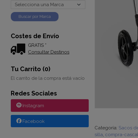
Costes de Envío
GRATIS *
Consultar Destinos
Tu Carrito (0)
El carrito de la compra está vacío
Redes Sociales
Instagram
Facebook
Categoría:
Sacos d
silla
compra-cascab