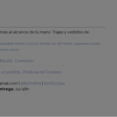
s al alcance de tu mano. Trajes y vestidos de...
ascabel-online
envios-24-48-horas
esperando al bebe
conjunto
recien nacido
BAJAS
Comunión
e un pedido
Políticas de Cookies
gmail.com |
985720805
|
620637594
ntrega:
24/48h