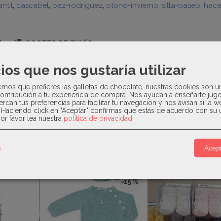
ntil
cascabel
paz-rodriguez
otono-invierno
silla-paseo
hace
N
COSTES DE ENVÍO
ios que nos gustaría utilizar
os que prefieres las galletas de chocolate, nuestras cookies son u
 confeccionado en tejido polipiel resistente al agua con inter
ontribución a tu experiencia de compra. Nos ayudan a enseñarte jug
lleras laterales para convertir el saco en colchoneta. Relleno e
erdan tus preferencias para facilitar tu navegación y nos avisan si la 
. Haciendo click en "Aceptar" confirmas que estás de acuerdo con su 
or favor lea nuestra
política de privacidad
.
s
Acept
Relacionados
-15 %