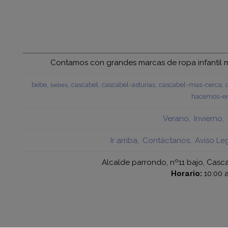
Contamos con grandes marcas de ropa infantil mu
bebe
cascabel
cascabel-asturias
cascabel-mas-cerca
bebes
hacemos-en
Verano
Invierno
Ir arriba
Contáctanos
Aviso Le
Alcalde parrondo, nº11 bajo, Casca
Horario:
10:00 