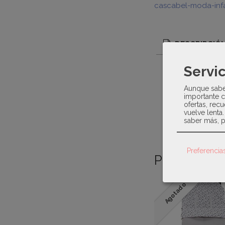
cascabel-moda-infa
DESCRIPCIÓ
Servic
Paz Rodriguez
Aunque sabem
Saco silla bebé
importante c
laterales. Crema
ofertas, recu
vuelve lenta
saber más, p
Preferencia
Productos 
Agotado