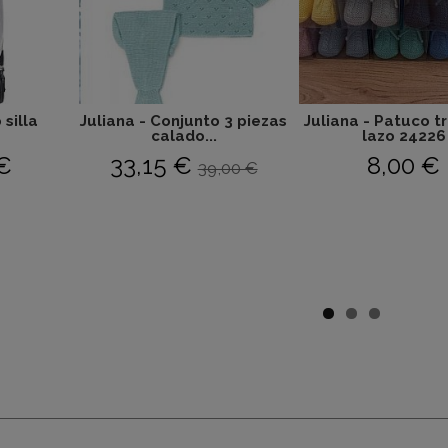
 silla
Juliana - Conjunto 3 piezas
Juliana - Patuco t
.
calado...
lazo 24226
€
33,15 €
8,00 €
39,00 €