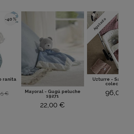
-40 %
Agotado
o ranita
Uzturre - Saco c
colección...
96,00 €
Mayoral - Gugú peluche
95 €
19271
22,00 €