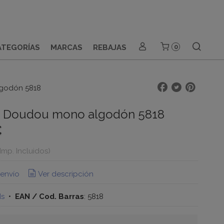
ATEGORÍAS
MARCAS
REBAJAS
0
lgodón 5818
 - Doudou mono algodón 5818
€
(Imp. Incluidos)
 envío
Ver descripción
ds
•
EAN / Cod. Barras
:
5818