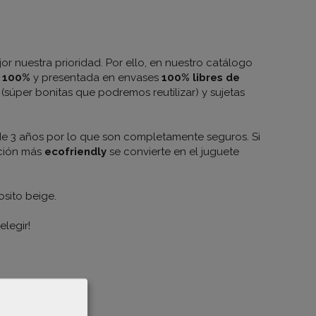
jor nuestra prioridad. Por ello, en nuestro catálogo
n 100%
y presentada en envases
100% libres de
(súper bonitas que podremos reutilizar) y sujetas
de 3 años por lo que son completamente seguros. Si
cción más
ecofriendly
se convierte en el juguete
sito beige.
legir!