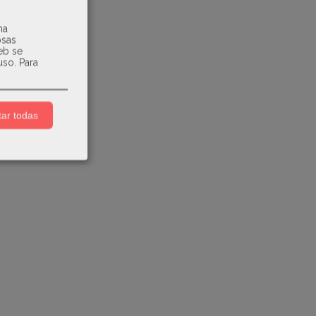
na
osas
web se
uso.
Para
ar todas