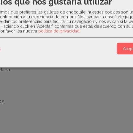
ios que nos gustaría utilizar
ora.
os que prefieres las galletas de chocolate, nuestras cookies son u
ontribución a tu experiencia de compra. Nos ayudan a enseñarte jug
erdan tus preferencias para facilitar tu navegación y nos avisan si la 
. Haciendo click en "Aceptar" confirmas que estás de acuerdo con su 
or favor lea nuestra
política de privacidad
.
s
Acept
N
dada
DS