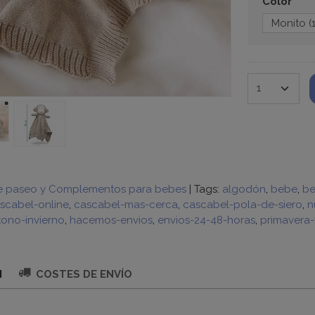
Color
e paseo y Complementos para bebes
|
Tags:
algodón
bebe
be
scabel-online
cascabel-mas-cerca
cascabel-pola-de-siero
n
tono-invierno
hacemos-envios
envios-24-48-horas
primavera
N
COSTES DE ENVÍO