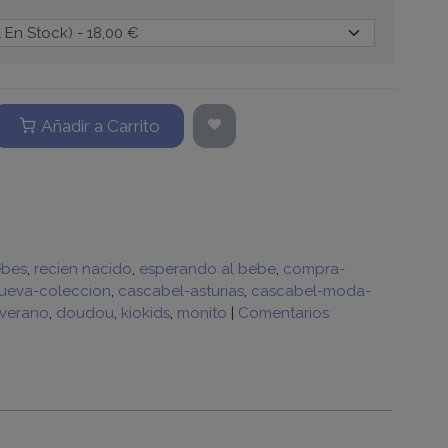
Añadir a Carrito
bes
recien nacido
esperando al bebe
compra-
ueva-coleccion
cascabel-asturias
cascabel-moda-
-verano
doudou
kiokids
monito
|
Comentarios