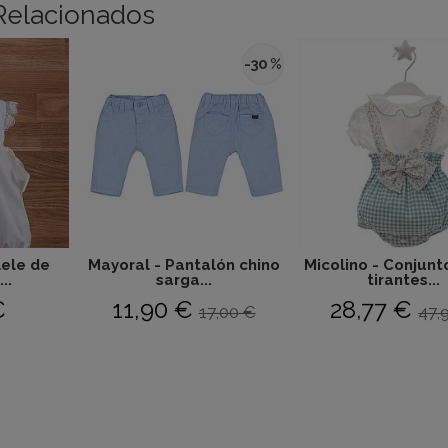
Relacionados
-30 %
ele de
Mayoral - Pantalón chino
Micolino - Conjunt
..
sarga...
tirantes...
€
11,90 €
28,77 €
17,00 €
47,