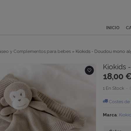
INICIO
C
aseo y Complementos para bebes
»
Kiokids - Doudou mono a
Kiokids
18,00 
1 En Stock
-
Costes de
Marca
:
Kioki