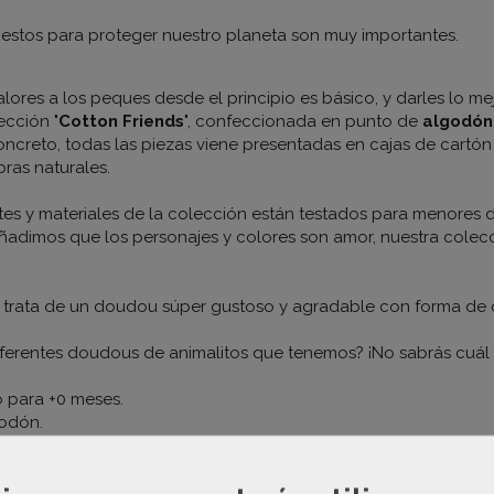
stos para proteger nuestro planeta son muy importantes.
alores a los peques desde el principio es básico, y darles lo me
ección "
Cotton Friends
", confeccionada en punto de
algodó
ncreto, todas las piezas viene presentadas en cajas de cartón 
bras naturales.
tes y materiales de la colección están testados para menores 
añadimos que los personajes y colores son amor, nuestra cole
e trata de un doudou súper gustoso y agradable con forma de o
ferentes doudous de animalitos que tenemos? ¡No sabrás cuál e
para +0 meses.
godón.
a 30º.