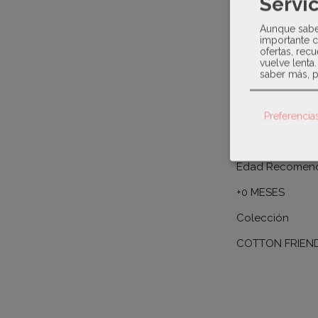
Servic
- No usar secad
Aunque sabem
Ficha técnica
importante c
ofertas, recu
vuelve lenta
Color
saber más, p
GRIS
Composición
Preferencia
100% ALGODÓ
Edad Recomen
+0 MESES
Colección
COTTON FRIEN