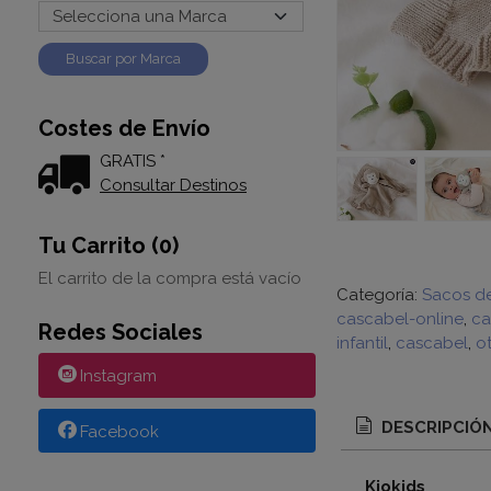
Costes de Envío
GRATIS *
Consultar Destinos
Tu Carrito (0)
El carrito de la compra está vacío
Categoría:
Sacos d
cascabel-online
ca
Redes Sociales
infantil
cascabel
o
Instagram
DESCRIPCIÓ
Facebook
Kiokids