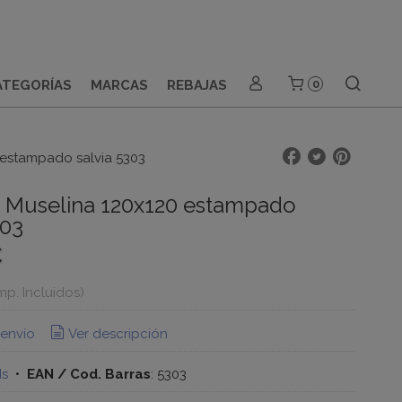
ATEGORÍAS
MARCAS
REBAJAS
0
0 estampado salvia 5303
- Muselina 120x120 estampado
303
€
Imp. Incluidos)
 envío
Ver descripción
ds
•
EAN / Cod. Barras
:
5303