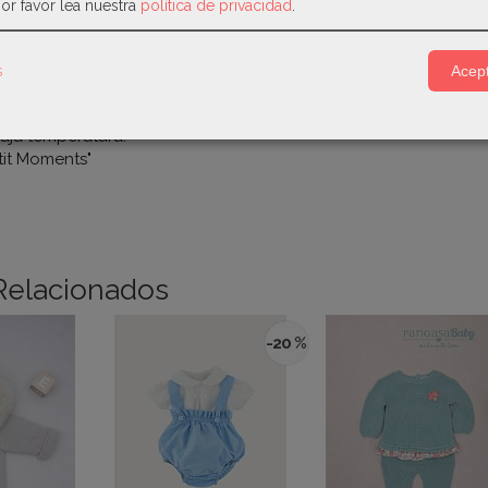
or favor lea nuestra
política de privacidad
.
para +0 meses.
 Bambú y 30% algodón.
o a 30º.
s
Acept
ja temperatura.
aja temperatura.
tit Moments"
Relacionados
-20 %