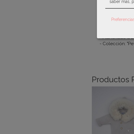
saber más, p
- Recomendado 
- Material: 70%
- Lavado máxim
Preferencia
- No usar lejía.
- Secadora a ba
- Planchado a b
- Colección: "Pe
Productos 