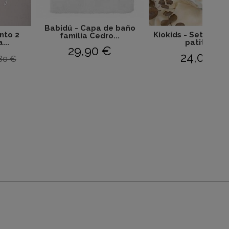
Babidú - Capa de baño
nto 2
Kiokids - Set 2 mus
familia Cedro...
...
patitos...
29,90 €
24,00 €
80 €