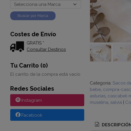
Costes de Envío
GRATIS *
Consultar Destinos
Tu Carrito (0)
El carrito de la compra está vacío
Categoría:
Sacos d
Redes Sociales
bebe
compra-casc
asturias
cascabel-m
Instagram
muselina
salvia
|
Co
Facebook
DESCRIPCIÓ