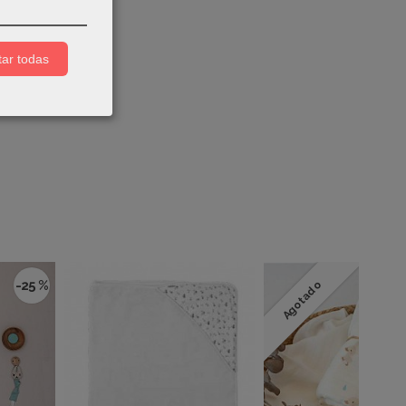
ar todas
-25 %
Agotado