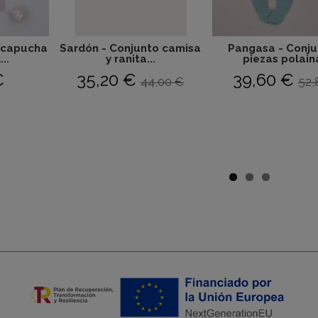
 capucha
Sardón - Conjunto camisa
Pangasa - Conju
..
y ranita...
piezas polaina
€
35,20 €
39,60 €
44,00 €
52,