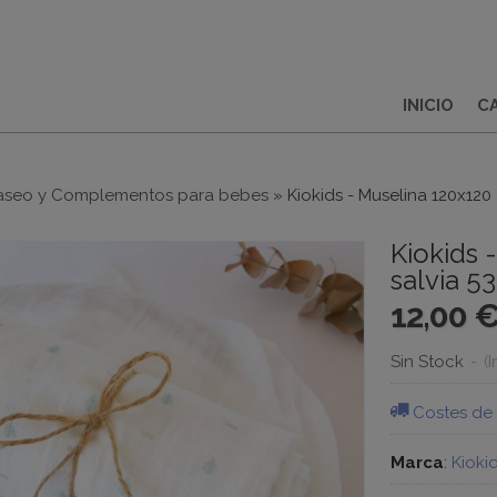
INICIO
C
aseo y Complementos para bebes
»
Kiokids - Muselina 120x12
Kiokids 
salvia 5
12,00 
Sin Stock
-
(
Costes de
Marca
:
Kioki