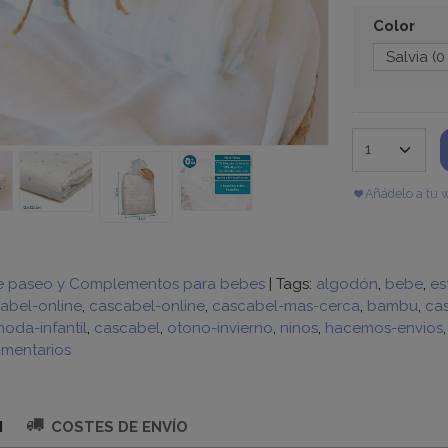
Color
Añádelo a tu w
e paseo y Complementos para bebes
|
Tags:
algodón
bebe
es
abel-online
cascabel-online
cascabel-mas-cerca
bambu
cas
oda-infantil
cascabel
otono-invierno
ninos
hacemos-envios
mentarios
N
COSTES DE ENVÍO