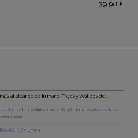
39,90 €
39,9
s al alcance de tu mano. Trajes y vestidos de...
ascabel-online
envios-24-48-horas
esperando al bebe
conjunto
recien nacido
BAJAS
Comunión