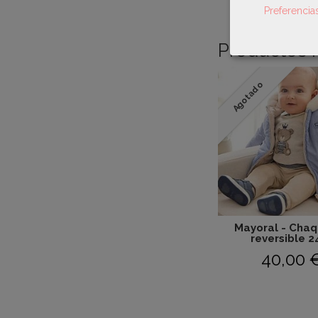
Preferencia
Productos 
Agotado
Mayoral - Cha
reversible 2
40,00 