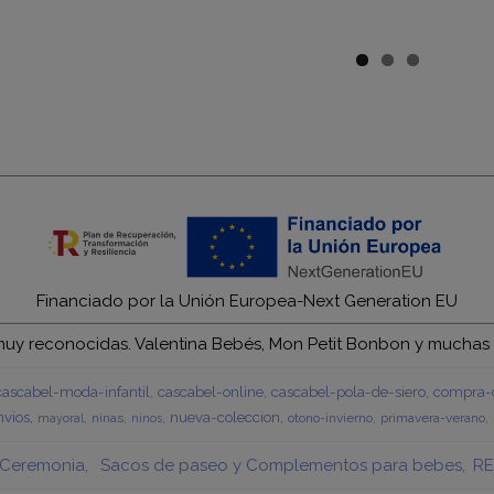
Financiado por la Unión Europea-Next Generation EU
y reconocidas. Valentina Bebés, Mon Petit Bonbon y muchas má
cascabel-moda-infantil
cascabel-online
cascabel-pola-de-siero
compra-c
vios
nueva-coleccion
ninas
otono-invierno
primavera-verano
mayoral
ninos
Ceremonia
Sacos de paseo y Complementos para bebes
RE