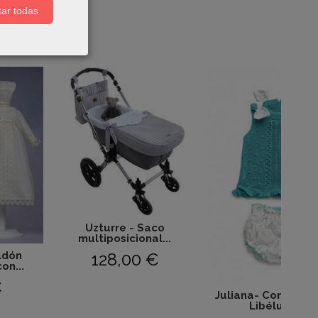
ar todas
Uzturre - Saco
multiposicional...
128,00 €
ldón
on...
€
Juliana- Conjunto 
Libélulas-...