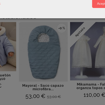
s
Acept
Relacionados
-0 %
Agotado
quetón
410
€
Mikamama - Fa
Mayoral - Saco capazo
organza topos c
microfibra...
110,00 
53,00 €
53,00 €