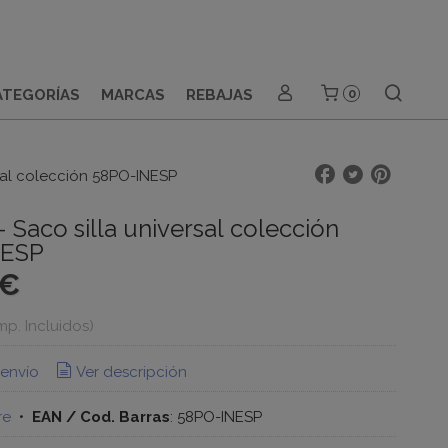
ATEGORÍAS
MARCAS
REBAJAS
0
rsal colección 58PO-INESP
- Saco silla universal colección
NESP
 €
Imp. Incluidos)
 envío
Ver descripción
re
•
EAN / Cod. Barras
:
58PO-INESP