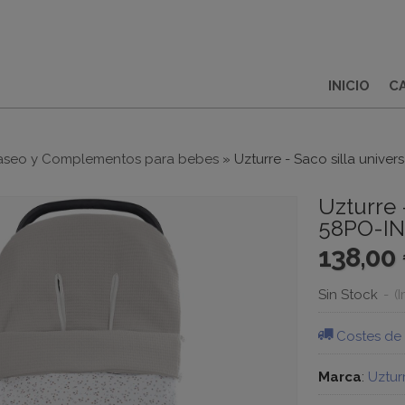
INICIO
C
aseo y Complementos para bebes
»
Uzturre - Saco silla unive
Uzturre 
58PO-I
138,00
Sin Stock
-
(
Costes de
Marca
:
Uztur