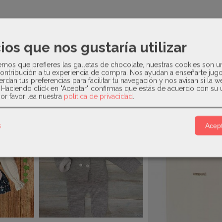
de coralina , en color gris con bordados en la parte delantera 
pecho. Cuello y pies en color azul . Suela con antideslizante . 
ios que nos gustaría utilizar
os que prefieres las galletas de chocolate, nuestras cookies son u
ontribución a tu experiencia de compra. Nos ayudan a enseñarte jug
erdan tus preferencias para facilitar tu navegación y nos avisan si la 
. Haciendo click en "Aceptar" confirmas que estás de acuerdo con su 
or favor lea nuestra
política de privacidad
.
Relacionados
s
Acept
-48 %