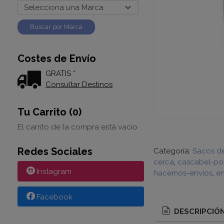
Costes de Envío
GRATIS *
Consultar Destinos
Tu Carrito (0)
El carrito de la compra está vacío
Redes Sociales
Categoría:
Sacos d
cerca
cascabel-pol
Instagram
hacemos-envios
en
Facebook
DESCRIPCIÓ