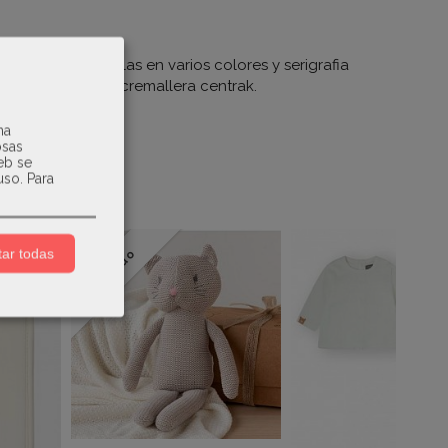
de camiones y palas en varios colores y serigrafia
Apertura mediante cremallera centrak.
na
osas
web se
uso.
Para
ar todas
Agotado