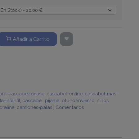
Añadir a Carrito
ra-cascabel-online
cascabel-online
cascabel-mas-
-infantil
cascabel
pijama
otono-invierno
ninos
oralina
camiones-palas
|
Comentarios