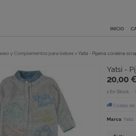
INICIO
C
aseo y Complementos para bebes
»
Yatsi - Pijama coralina scr
Yatsi - 
20,00 
1 En Stock
-
Costes de
Marca
:
Yatsi