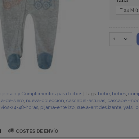
Talla
e paseo y Complementos para bebes
|
Tags:
bebe
bebes
comp
a-de-siero
nueva-coleccion
cascabel-asturias
cascabel-moda
vios-24-48-horas
pijama-enterizo
suela-antideslizante
yatsi
c
N
COSTES DE ENVÍO