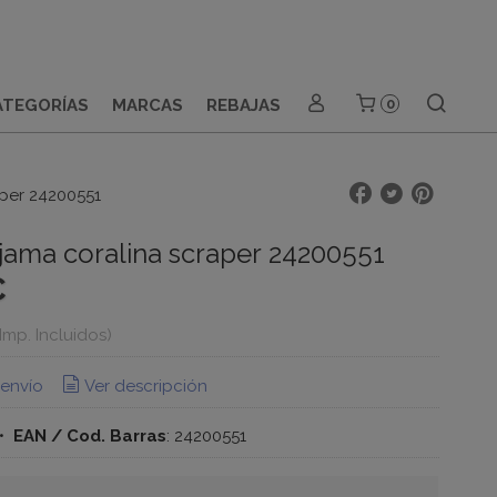
ATEGORÍAS
MARCAS
REBAJAS
0
aper 24200551
Pijama coralina scraper 24200551
€
(Imp. Incluidos)
 envío
Ver descripción
•
EAN / Cod. Barras
:
24200551