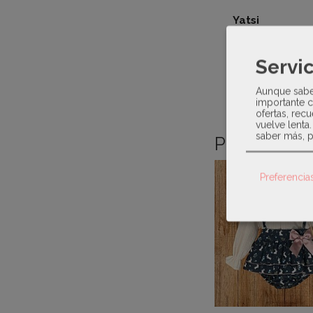
Yatsi
Pijama enterizo 
de letras en el 
Servic
Aunque sabem
importante c
ofertas, recu
vuelve lenta
saber más, p
Productos 
Preferencia