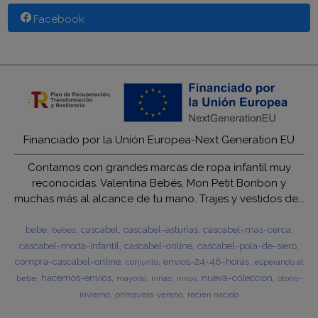
Facebook
Financiado por la Unión Europea-Next Generation EU
Contamos con grandes marcas de ropa infantil muy
reconocidas. Valentina Bebés, Mon Petit Bonbon y
muchas más al alcance de tu mano. Trajes y vestidos de...
bebe
cascabel
cascabel-asturias
cascabel-mas-cerca
bebes
cascabel-moda-infantil
cascabel-online
cascabel-pola-de-siero
compra-cascabel-online
envios-24-48-horas
esperando al
conjunto
hacemos-envios
nueva-coleccion
bebe
ninas
otono-
mayoral
ninos
invierno
primavera-verano
recien nacido