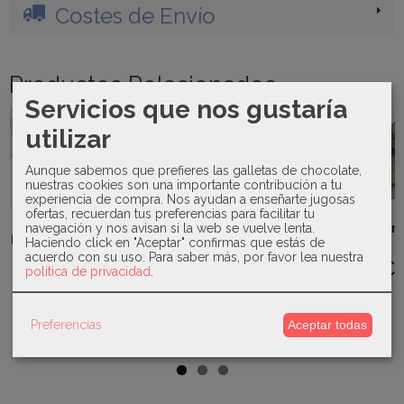
Costes de Envío
Productos Relacionados
Servicios que nos gustaría
-50 %
-25 %
Agotado
Agotado
Agotado
utilizar
Aunque sabemos que prefieres las galletas de chocolate,
nuestras cookies son una importante contribución a tu
experiencia de compra. Nos ayudan a enseñarte jugosas
Sardón -
Pangasa -
Kiokids -
ofertas, recuerdan tus preferencias para facilitar tu
Mayoral -
Camiseta y
Conjunto 2
Caja
navegación y nos avisan si la web se vuelve lenta.
Cambiador
boxer baño...
piezas
almuerzo
19473
Haciendo click en "Aceptar" confirmas que estás de
polaina...
con
acuerdo con su uso.
Para saber más, por favor lea nuestra
19,50 €
23,00 €
cuchara...
política de privacidad
.
39,60 €
9,00 €
39,00 €
52,80 €
Preferencias
Aceptar todas