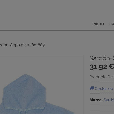
INICIO
C
rdón-Capa de baño-889
Sardón-
31,92 
Producto De
Costes de
Marca
:
Sard