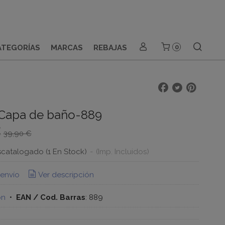
ATEGORÍAS
MARCAS
REBAJAS
0
Capa de baño-889
€
39,90 €
scatalogado
(1 En Stock)
-
(Imp. Incluidos)
 envío
Ver descripción
ón
•
EAN / Cod. Barras
:
889