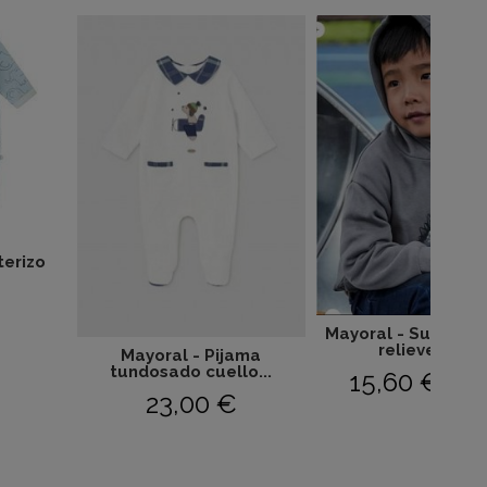
terizo
Mayoral - Sudadera
relieve 4407
Mayoral - Pijama
tundosado cuello...
15,60 €
26,0
23,00 €