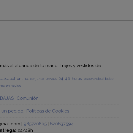
s al alcance de tu mano. Trajes y vestidos de...
ascabel-online
envios-24-48-horas
esperando al bebe
conjunto
recien nacido
BAJAS
Comunión
e un pedido
Políticas de Cookies
gmail.com |
985720805
|
620637594
ntrega:
24/48h