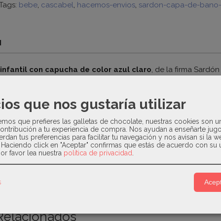
Tags:
bebe
cascabel
hacemos-envios
sardon-capa-de-bano-
N
infantil con capucha de color azul claro
, de la firma Sardó
evar un
bordado central de un cangrejo rojo
con ojos grandes
pucha y el cuello.
ios que nos gustaría utilizar
principales
os que prefieres las galletas de chocolate, nuestras cookies son u
ad
: Ideal para secar rápidamente a bebés y niños pequeños al sa
ontribución a tu experiencia de compra. Nos ayudan a enseñarte jug
corte estilo capa facilita que se pueda poner y quitar de forma
erdan tus preferencias para facilitar tu navegación y nos avisan si la 
. Haciendo click en "Aceptar" confirmas que estás de acuerdo con su 
uenta con un ribete con estampado geométrico o de rayas finas
or favor lea nuestra
política de privacidad
.
s
Acept
Relacionados