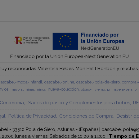
Financiado por la Unión Europea-Next Generation EU
y reconocidas. Valentina Bebés, Mon Petit Bonbon y muchas má
cascabel-moda-infantil
cascabel-online
cascabel-pola-de-siero
compra-c
vios
nueva-coleccion
ninas
otono-invierno
primavera-verano
mayoral
ninos
Ceremonia
Sacos de paseo y Complementos para bebes
RE
gal
Política de Privacidad
Condiciones de Compra
Desistir d
bel - 33510 Pola de Siero, Asturias - (España) | cascabel.pola@
a 20:00 lunes a viernes. Sábados de 10:00 a 14:00 |
Tiempo de E