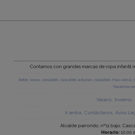
Contamos con grandes marcas de ropa infantil mu
bebe
cascabel
cascabel-asturias
cascabel-mas-cerca
bebes
hacemos-en
Verano
Invierno
Ir arriba
Contáctanos
Aviso Le
Alcalde parrondo, nº11 bajo, Casca
Horario:
10:00 